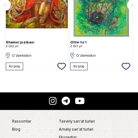
Shamol jozibasi
Oltin to'r
2 022 yil
2 021 yil
O'zbekiston
O'zbekiston
Ko'proq
Ko'proq
Rassomlar
Tasviriy san'at turlari
Blog
Amaliy san'at turlari
Ekspertlar