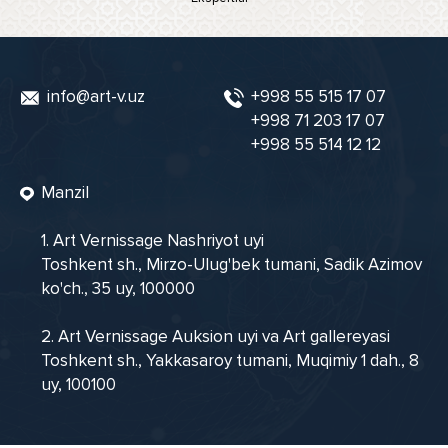
info@art-v.uz
+998 55 515 17 07
+998 71 203 17 07
+998 55 514 12 12
Manzil
1. Art Vernissage Nashriyot uyi
Toshkent sh., Mirzo-Ulug'bek tumani, Sadik Azimov
ko'ch., 35 uy, 100000
2. Art Vernissage Auksion uyi va Art gallereyasi
Toshkent sh., Yakkasaroy tumani, Muqimiy 1 dah., 8
uy, 100100