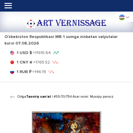
ART VERNISSAGE
O'zbekiston Respublikasi MB 1 sumga nisbatan valyutalar
kursi
07.08.2026
1 USD $
=
11915.64
1 CNY ¥
=
1765.52
1 RUB ₽
=
146.19
Ortga
Tasviriy san'at
| #55/70/754 Asar nomi: Musiqiy parvoz