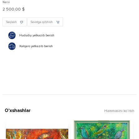
Narxi
2 500,00 $
Saqlash
Savatga qo'shish
Hududiy yetkazib berish
Xalqaro yetkazib berish
O'xshashlar
Hammasini ko'rish