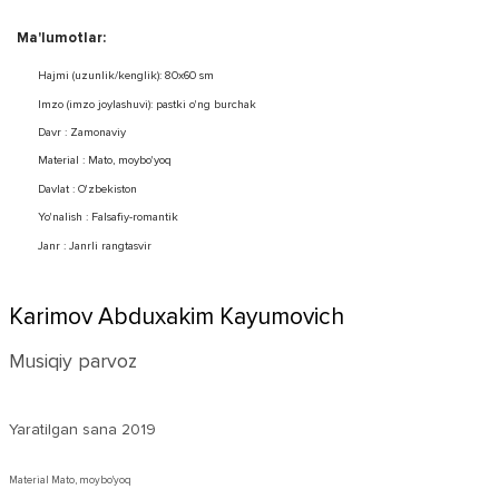
Ma'lumotlar:
Hajmi (uzunlik/kenglik): 80x60 sm
Imzo (imzo joylashuvi): pastki o'ng burchak
Davr : Zamonaviy
Material : Mato, moybo'yoq
Davlat : O'zbekiston
Yo'nalish : Falsafiy-romantik
Janr : Janrli rangtasvir
Karimov Abduxakim Kayumovich
Musiqiy parvoz
Yaratilgan sana
2019
Material Mato, moybo'yoq