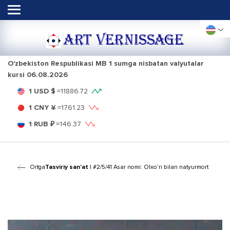
ART VERNISSAGE
O'zbekiston Respublikasi MB 1 sumga nisbatan valyutalar
kursi
06.08.2026
1 USD $
=
11886.72
1 CNY ¥
=
1761.23
1 RUB ₽
=
146.37
Ortga
Tasviriy san'at
| #2/5/41 Asar nomi: Olxo'ri bilan natyurmort