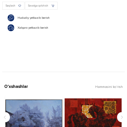
Saqlash
Savatga qo'shish
Hududiy yetkazib berish
Xalqaro yetkazib berish
O'xshashlar
Hammasini ko'rish