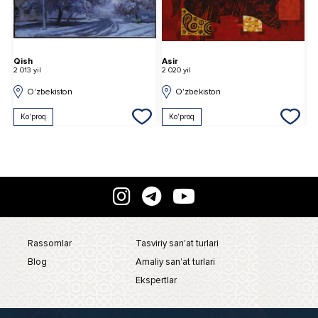
Qish
Asir
Qov
2 013 yil
2 020 yil
2 011
O'zbekiston
O'zbekiston
Ko'proq
Ko'proq
Ko
Rassomlar
Tasviriy san'at turlari
Blog
Amaliy san'at turlari
Ekspertlar