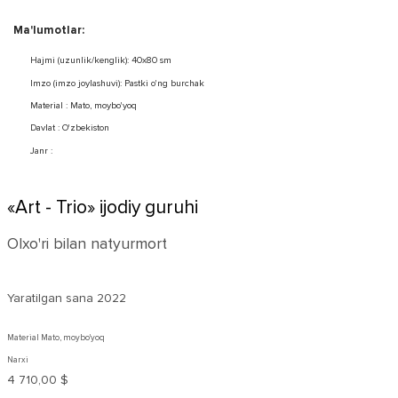
Ma'lumotlar:
Hajmi (uzunlik/kenglik): 40x80 sm
Imzo (imzo joylashuvi): Pastki o'ng burchak
Material : Mato, moybo'yoq
Davlat : O'zbekiston
Janr :
«Art - Trio» ijodiy guruhi
Olxo'ri bilan natyurmort
Yaratilgan sana
2022
Material Mato, moybo'yoq
Narxi
4 710,00 $