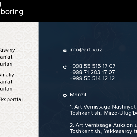
g
 boring
info@art-v.uz
asviriy
an'at
urlari
+998 55 515 17 07
+998 71 203 17 07
Amaliy
+998 55 514 12 12
an'at
urlari
Manzil
Ekspertlar
1. Art Vernissage Nashriyot
Toshkent sh., Mirzo-Ulug'b
2. Art Vernissage Auksion u
Toshkent sh., Yakkasaroy t