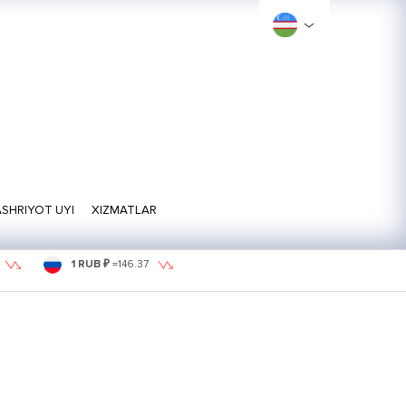
SHRIYOT UYI
XIZMATLAR
1 RUB ₽
=
146.37