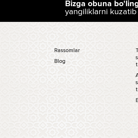
Bizga obuna bo'lin
yangiliklarni kuzatib
Rassomlar
T
s
Blog
t
s
t