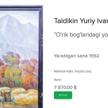
Taldikin Yuriy Iv
"O'rik bog'laridagi yo'
Yaratilgan sana
1992
Material mato, moybo'yoq
Narxi
7 870,00 $
SOTILDI