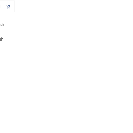
h
ish
sh