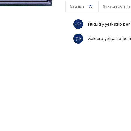
Saqlash
Savatga qo'shis
Hududiy yetkazib ber
Xalqaro yetkazib beri