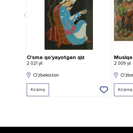
O'sma qo'yayotgan qiz
Musiqa
2 021 yil
2 009 yil
O'zbekiston
O'zbe
Ko'proq
Ko'proq