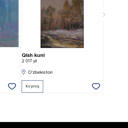
Qish kuni
Oqim
2 017 yil
2 021 yil
O'zbekiston
O'zbeki
Ko'proq
Ko'proq