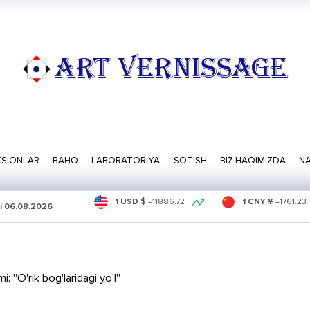
ART VERNISSAGE
SIONLAR
BAHO
LABORATORIYA
SOTISH
BIZ HAQIMIZDA
NA
1 USD $
=
11886.72
1 CNY ¥
=
1761.23
i
06.08.2026
 "O'rik bog'laridagi yo'l"