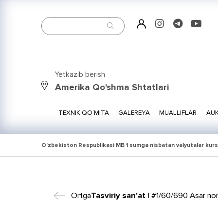
Yetkazib berish
Amerika Qo'shma Shtatlari
TEXNIK QO‘MITA
GALEREYA
MUALLIFLAR
AUK
O'zbekiston Respublikasi MB 1 sumga nisbatan valyutalar kurs
Ortga
Tasviriy san'at
| #1/60/690 Asar nomi: