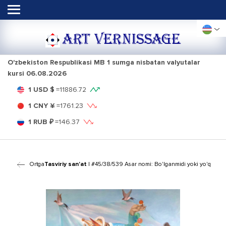
ART VERNISSAGE
O'zbekiston Respublikasi MB 1 sumga nisbatan valyutalar
kursi
06.08.2026
1 USD $
=
11886.72
1 CNY ¥
=
1761.23
1 RUB ₽
=
146.37
Ortga
Tasviriy san'at
| #45/38/539 Asar nomi: Bo'lganmidi yoki yo'q