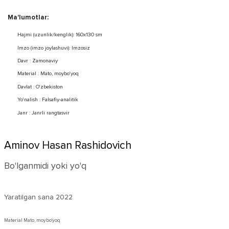
Ma'lumotlar:
Hajmi (uzunlik/kenglik): 160x130 sm
Imzo (imzo joylashuvi): Imzosiz
Davr : Zamonaviy
Material : Mato, moybo'yoq
Davlat : O'zbekiston
Yo'nalish : Falsafiy-analitik
Janr : Janrli rangtasvir
Aminov Hasan Rashidovich
Bo'lganmidi yoki yo'q
Yaratilgan sana
2022
Material Mato, moybo'yoq