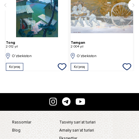
Tong
Tamgan
I
2 012 yil
2 004 yil
2 
O'zbekiston
O'zbekiston
Ko'proq
Ko'proq
Rassomlar
Tasviriy san'at turlari
Blog
Amaliy san'at turlari
Ekspertlar