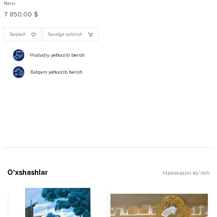
Narxi
7 850,00 $
Saqlash
Savatga qo'shish
Hududiy yetkazib berish
Xalqaro yetkazib berish
O'xshashlar
Hammasini ko'rish