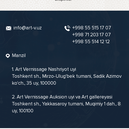
info@art-v.uz
+998 55 515 17 07
+998 71 203 17 07
+998 55 514 12 12
Manzil
1. Art Vernissage Nashriyot uyi
Toshkent sh., Mirzo-Ulug'bek tumani, Sadik Azimov
ko'ch., 35 uy, 100000
2. Art Vernissage Auksion uyi va Art gallereyasi
Toshkent sh., Yakkasaroy tumani, Muqimiy 1 dah., 8
uy, 100100