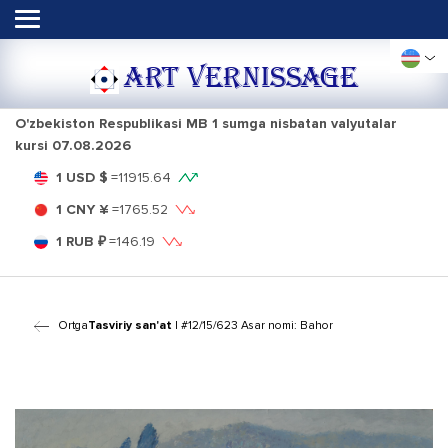
ART VERNISSAGE
O'zbekiston Respublikasi MB 1 sumga nisbatan valyutalar
kursi
07.08.2026
1 USD $
=
11915.64
1 CNY ¥
=
1765.52
1 RUB ₽
=
146.19
Ortga
Tasviriy san'at
| #12/15/623 Asar nomi: Bahor