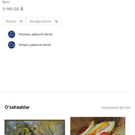
Narxi
3 140,00 $
Saqlash
Savatga qo'shish
Hududiy yetkazib berish
Xalqaro yetkazib berish
O'xshashlar
Hammasini ko'rish