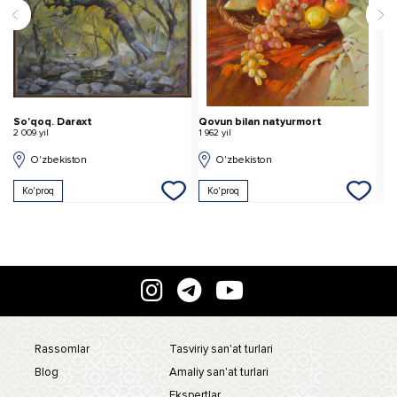
Qovun bilan natyurmort
Manzara
K
1 962 yil
2 019 yil
2 
O'zbekiston
O'zbekiston
Ko'proq
Ko'proq
Rassomlar
Tasviriy san'at turlari
Blog
Amaliy san'at turlari
Ekspertlar