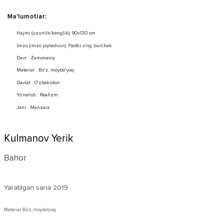
Ma'lumotlar:
Hajmi (uzunlik/kenglik): 90x130 sm
Imzo (imzo joylashuvi): Pastki o'ng burchak
Davr : Zamonaviy
Material : Bo'z, moybo'yoq
Davlat : O'zbekiston
Yo'nalish : Realizm
Janr : Manzara
Kulmanov Yerik
Bahor
Yaratilgan sana
2019
Material Bo'z, moybo'yoq