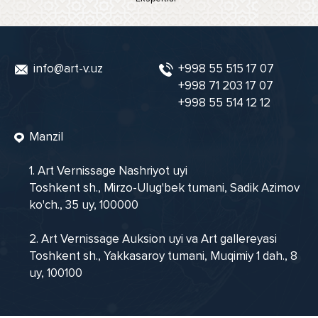
info@art-v.uz
+998 55 515 17 07
+998 71 203 17 07
+998 55 514 12 12
Manzil
1. Art Vernissage Nashriyot uyi
Toshkent sh., Mirzo-Ulug'bek tumani, Sadik Azimov
ko'ch., 35 uy, 100000
2. Art Vernissage Auksion uyi va Art gallereyasi
Toshkent sh., Yakkasaroy tumani, Muqimiy 1 dah., 8
uy, 100100