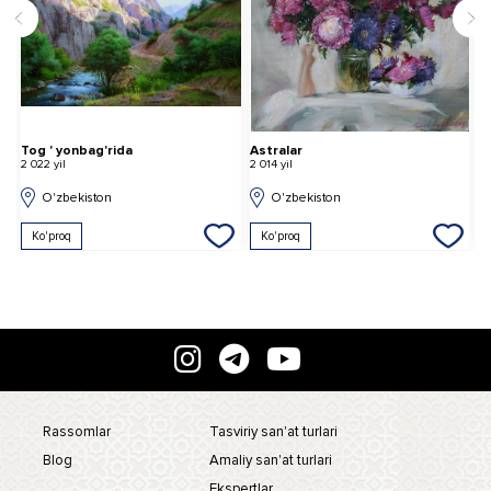
Tog ' yonbag'rida
Astralar
2 022 yil
2 014 yil
2 
O'zbekiston
O'zbekiston
Ko'proq
Ko'proq
Rassomlar
Tasviriy san'at turlari
Blog
Amaliy san'at turlari
Ekspertlar