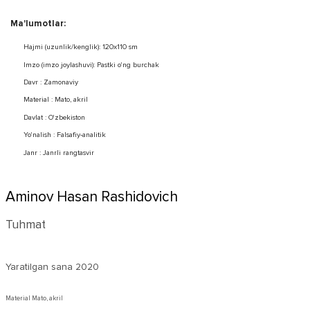
Ma'lumotlar:
Hajmi (uzunlik/kenglik): 120x110 sm
Imzo (imzo joylashuvi): Pastki o'ng burchak
Davr : Zamonaviy
Material : Mato, akril
Davlat : O'zbekiston
Yo'nalish : Falsafiy-analitik
Janr : Janrli rangtasvir
Aminov Hasan Rashidovich
Tuhmat
Yaratilgan sana
2020
Material Mato, akril