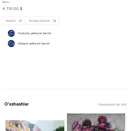
Narxi
4 710,00 $
Saqlash
Savatga qo'shish
Hududiy yetkazib berish
Xalqaro yetkazib berish
O'xshashlar
Hammasini ko'rish