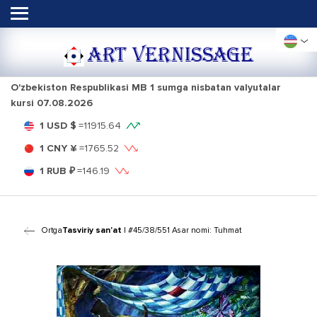
ART VERNISSAGE
O'zbekiston Respublikasi MB 1 sumga nisbatan valyutalar
kursi
07.08.2026
1 USD $
=
11915.64
1 CNY ¥
=
1765.52
1 RUB ₽
=
146.19
Ortga
Tasviriy san'at
| #45/38/551 Asar nomi: Tuhmat