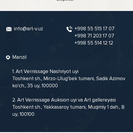
info@art-v.uz
+998 55 515 17 07
+998 71 203 17 07
+998 55 514 12 12
Manzil
1. Art Vernissage Nashriyot uyi
Toshkent sh., Mirzo-Ulug'bek tumani, Sadik Azimov
ko'ch., 35 uy, 100000
2. Art Vernissage Auksion uyi va Art gallereyasi
Toshkent sh., Yakkasaroy tumani, Muqimiy 1 dah., 8
uy, 100100