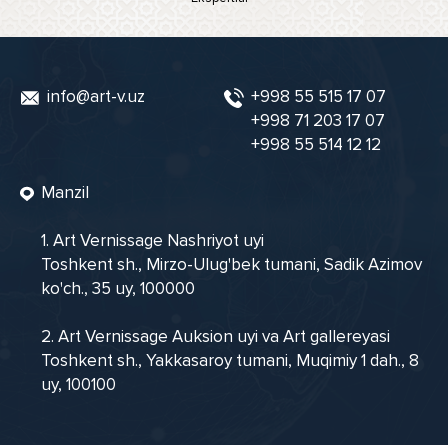
info@art-v.uz
+998 55 515 17 07
+998 71 203 17 07
+998 55 514 12 12
Manzil
1. Art Vernissage Nashriyot uyi
Toshkent sh., Mirzo-Ulug'bek tumani, Sadik Azimov
ko'ch., 35 uy, 100000
2. Art Vernissage Auksion uyi va Art gallereyasi
Toshkent sh., Yakkasaroy tumani, Muqimiy 1 dah., 8
uy, 100100