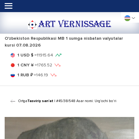
ART VERNISSAGE
O'zbekiston Respublikasi MB 1 sumga nisbatan valyutalar
kursi
07.08.2026
1 USD $
=
11915.64
1 CNY ¥
=
1765.52
1 RUB ₽
=
146.19
Ortga
Tasviriy san'at
| #45/38/548 Asar nomi: Urg'ochi bo'ri