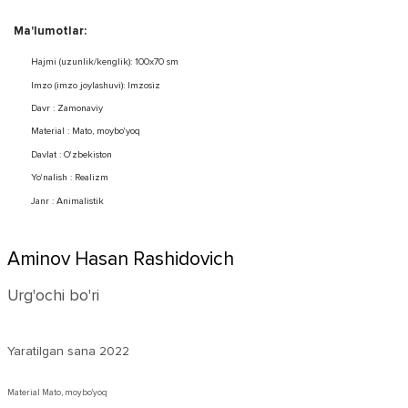
Ma'lumotlar:
Hajmi (uzunlik/kenglik): 100x70 sm
Imzo (imzo joylashuvi): Imzosiz
Davr : Zamonaviy
Material : Mato, moybo'yoq
Davlat : O'zbekiston
Yo'nalish : Realizm
Janr : Animalistik
Aminov Hasan Rashidovich
Urg'ochi bo'ri
Yaratilgan sana
2022
Material Mato, moybo'yoq