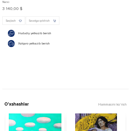
Narxi
3 140,00 $
Saqlash
Savatga qo'shish
Hududiy yetkazib berish
Xalqaro yetkazib berish
O'xshashlar
Hammasini ko'rish