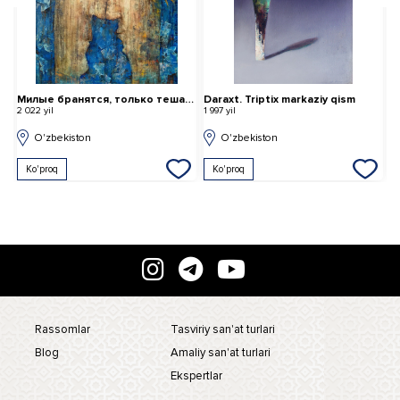
Милые бранятся, только тешатся
Daraxt. Triptix markaziy qism
S
2 022 yil
1 997 yil
2 
O'zbekiston
O'zbekiston
Ko'proq
Ko'proq
Rassomlar
Tasviriy san'at turlari
Blog
Amaliy san'at turlari
Ekspertlar