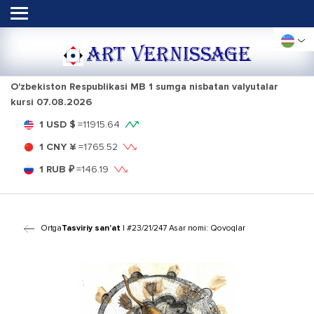
ART VERNISSAGE
O'zbekiston Respublikasi MB 1 sumga nisbatan valyutalar
kursi
07.08.2026
1 USD $
=
11915.64
1 CNY ¥
=
1765.52
1 RUB ₽
=
146.19
Ortga
Tasviriy san'at
| #23/21/247 Asar nomi: Qovoqlar