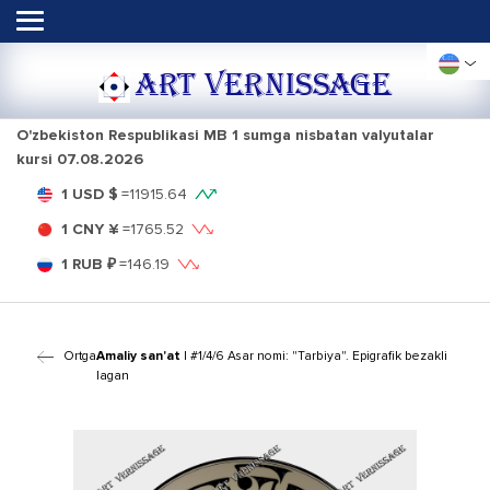
ART VERNISSAGE
O'zbekiston Respublikasi MB 1 sumga nisbatan valyutalar
kursi
07.08.2026
1 USD $
=
11915.64
1 CNY ¥
=
1765.52
1 RUB ₽
=
146.19
Ortga
Amaliy san'at
| #1/4/6 Asar nomi: "Tarbiya". Epigrafik bezakli
lagan