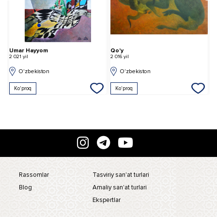
Umar Hayyom
Qo'y
U
2 021 yil
2 016 yil
2 
O'zbekiston
O'zbekiston
Ko'proq
Ko'proq
Rassomlar
Tasviriy san'at turlari
Blog
Amaliy san'at turlari
Ekspertlar