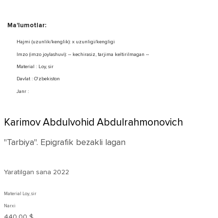
Ma'lumotlar:
Hajmi (uzunlik/kenglik): x uzunligi/kengligi
Imzo (imzo joylashuvi): -- kechirasiz, tarjima keltirilmagan --
Material : Loy, sir
Davlat : O'zbekiston
Janr :
Karimov Abdulvohid Abdulrahmonovich
"Tarbiya". Epigrafik bezakli lagan
Yaratilgan sana
2022
Material Loy, sir
Narxi
440,00 $