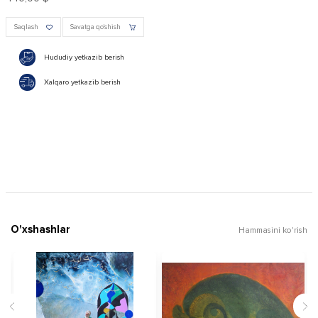
Saqlash
Savatga qo'shish
Hududiy yetkazib berish
Xalqaro yetkazib berish
O'xshashlar
Hammasini ko'rish