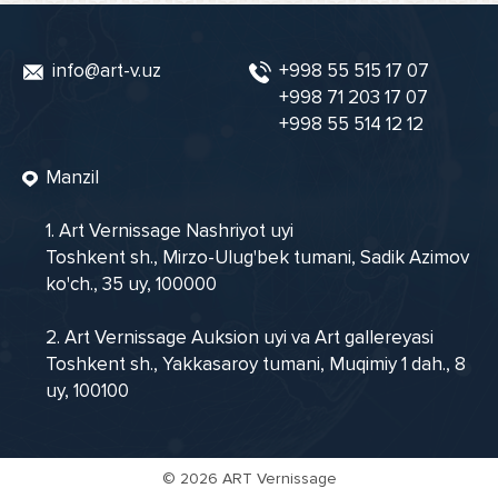
info@art-v.uz
+998 55 515 17 07
+998 71 203 17 07
+998 55 514 12 12
Manzil
1. Art Vernissage Nashriyot uyi
Toshkent sh., Mirzo-Ulug'bek tumani, Sadik Azimov
ko'ch., 35 uy, 100000
2. Art Vernissage Auksion uyi va Art gallereyasi
Toshkent sh., Yakkasaroy tumani, Muqimiy 1 dah., 8
uy, 100100
©
2026 ART Vernissage