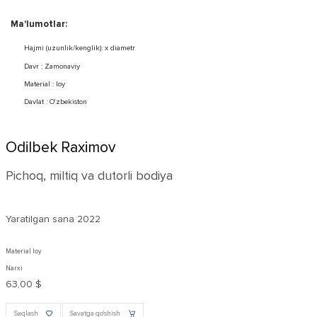
Ma'lumotlar:
Hajmi (uzunlik/kenglik): x diametr
Davr : Zamonaviy
Material : loy
Davlat : O'zbekiston
Odilbek Raximov
Pichoq, miltiq va dutorli bodiya
Yaratilgan sana
2022
Material loy
Narxi
63,00 $
Saqlash
Savatga qo'shish