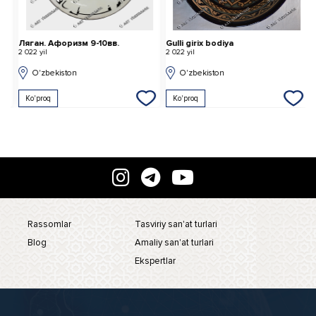
Ляган. Афоризм 9-10вв.
Gulli girix bodiya
P
2 022 yil
2 022 yil
2 
O'zbekiston
O'zbekiston
Ko'proq
Ko'proq
Rassomlar
Tasviriy san'at turlari
Blog
Amaliy san'at turlari
Ekspertlar