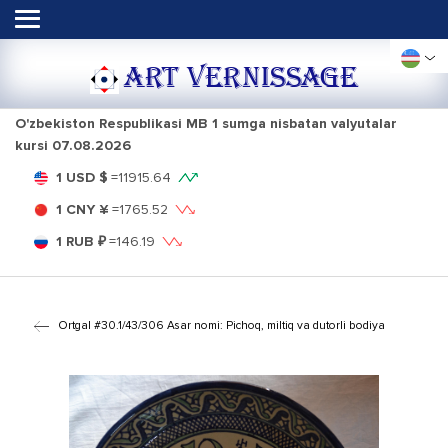
ART VERNISSAGE
O'zbekiston Respublikasi MB 1 sumga nisbatan valyutalar
kursi
07.08.2026
1 USD $
=
11915.64
1 CNY ¥
=
1765.52
1 RUB ₽
=
146.19
Ortga
| #30.1/43/306 Asar nomi: Pichoq, miltiq va dutorli bodiya