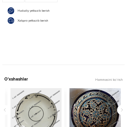
Hududiy yetkazib berish
Xalqaro yetkazib berish
O'xshashlar
Hammasini ko'rish