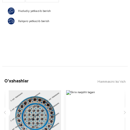
Hududiy yetkazib berish
Xalqaro yetkazib berish
O'xshashlar
Hammasini ko'rish