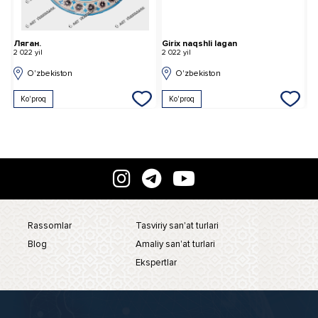
 Достоинство» ляган
Ляган.
Girix naqshli lagan
Y
2 022 yil
2 022 yil
2 
O'zbekiston
O'zbekiston
Ko'proq
Ko'proq
Rassomlar
Tasviriy san'at turlari
Blog
Amaliy san'at turlari
Ekspertlar