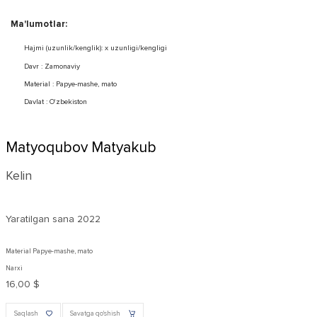
Ma'lumotlar:
Hajmi (uzunlik/kenglik): x uzunligi/kengligi
Davr : Zamonaviy
Material : Papye-mashe, mato
Davlat : O'zbekiston
Matyoqubov Matyakub
Kelin
Yaratilgan sana
2022
Material Papye-mashe, mato
Narxi
16,00 $
Saqlash
Savatga qo'shish