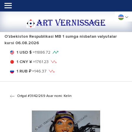
ART VERNISSAGE
O'zbekiston Respublikasi MB 1 sumga nisbatan valyutalar
kursi
06.08.2026
1 USD $
=
11886.72
1 CNY ¥
=
1761.23
1 RUB ₽
=
146.37
Ortga
| #31/42/269 Asar nomi: Kelin