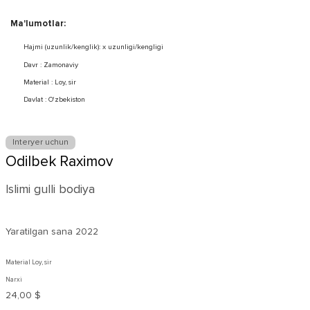
Ma'lumotlar:
Hajmi (uzunlik/kenglik): x uzunligi/kengligi
Davr : Zamonaviy
Material : Loy, sir
Davlat : O'zbekiston
Interyer uchun
Odilbek Raximov
Islimi gulli bodiya
Yaratilgan sana
2022
Material Loy, sir
Narxi
24,00 $