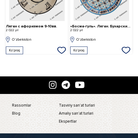
.
«Босма-гуль». Ляган. Бухарский стиль18-19 вв.
Girix naqshli koshin
2 022 yil
2 022 yil
O'zbekiston
O'zbekiston
Ko'proq
Ko'proq
Rassomlar
Tasviriy san'at turlari
Blog
Amaliy san'at turlari
Ekspertlar