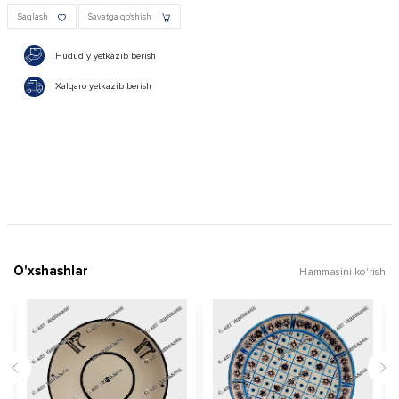
Saqlash
Savatga qo'shish
Hududiy yetkazib berish
Xalqaro yetkazib berish
O'xshashlar
Hammasini ko'rish