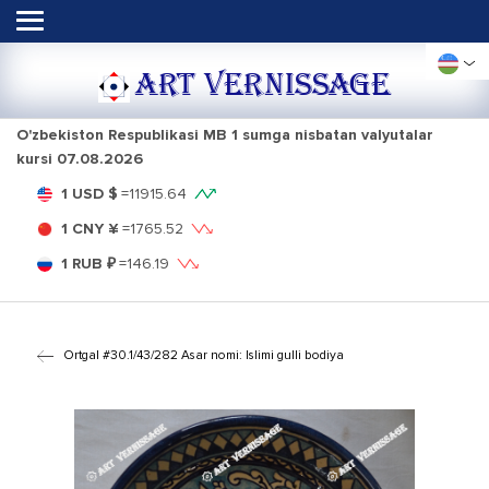
ART VERNISSAGE
O'zbekiston Respublikasi MB 1 sumga nisbatan valyutalar
kursi
07.08.2026
1 USD $
=
11915.64
1 CNY ¥
=
1765.52
1 RUB ₽
=
146.19
Ortga
| #30.1/43/282 Asar nomi: Islimi gulli bodiya