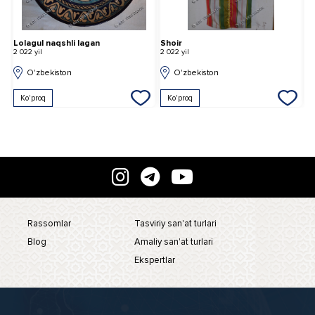
Lolagul naqshli lagan
Shoir
Y
2 022 yil
2 022 yil
2 
O'zbekiston
O'zbekiston
Ko'proq
Ko'proq
Rassomlar
Tasviriy san'at turlari
Blog
Amaliy san'at turlari
Ekspertlar