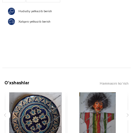
Hududiy yetkazib berish
Xalqaro yetkazib berish
O'xshashlar
Hammasini ko'rish