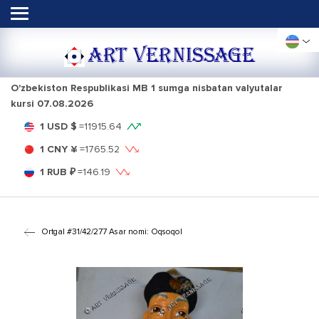
ART VERNISSAGE
O'zbekiston Respublikasi MB 1 sumga nisbatan valyutalar
kursi
07.08.2026
1 USD $
=
11915.64
1 CNY ¥
=
1765.52
1 RUB ₽
=
146.19
Ortga
| #31/42/277 Asar nomi: Oqsoqol