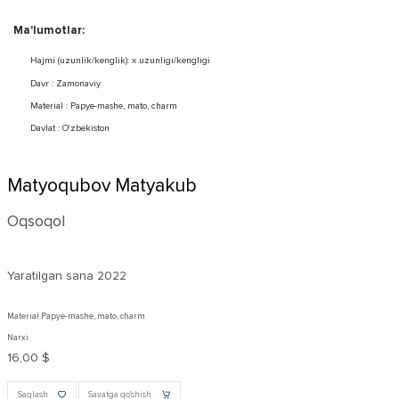
Ma'lumotlar:
Hajmi (uzunlik/kenglik): x uzunligi/kengligi
Davr : Zamonaviy
Material : Papye-mashe, mato, charm
Davlat : O'zbekiston
Matyoqubov Matyakub
Oqsoqol
Yaratilgan sana
2022
Material Papye-mashe, mato, charm
Narxi
16,00 $
Saqlash
Savatga qo'shish