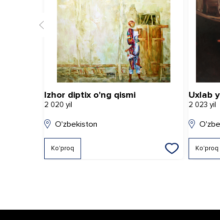
Izhor diptix o'ng qismi
Uxlab 
2 020 yil
2 023 yil
O'zbekiston
O'zbe
Ko'proq
Ko'proq