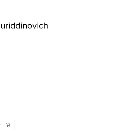
uriddinovich
h