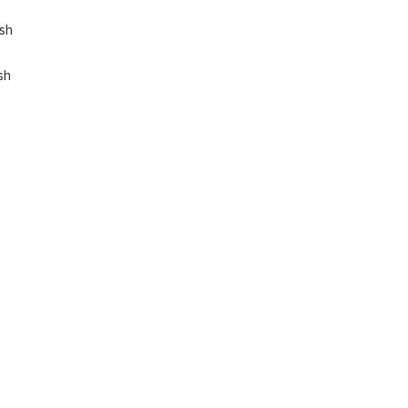
ish
sh