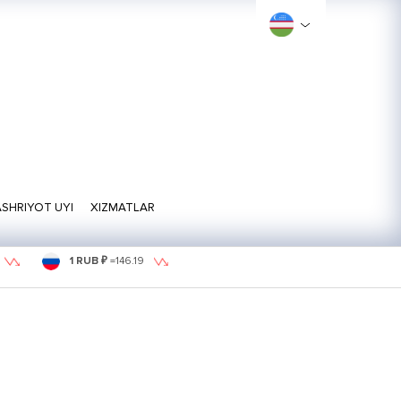
SHRIYOT UYI
XIZMATLAR
1 RUB ₽
=
146.19