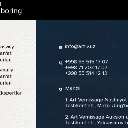
g
 boring
info@art-v.uz
asviriy
an'at
urlari
+998 55 515 17 07
+998 71 203 17 07
Amaliy
+998 55 514 12 12
an'at
urlari
Manzil
Ekspertlar
1. Art Vernissage Nashriyot
Toshkent sh., Mirzo-Ulug'b
2. Art Vernissage Auksion u
Toshkent sh., Yakkasaroy t