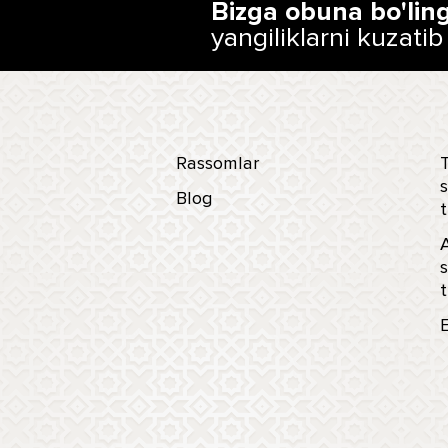
Bizga obuna bo'lin
yangiliklarni kuzatib
Rassomlar
T
s
Blog
t
s
t