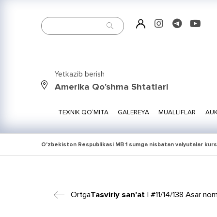
Yetkazib berish
Amerika Qo'shma Shtatlari
TEXNIK QO‘MITA
GALEREYA
MUALLIFLAR
AUK
O'zbekiston Respublikasi MB 1 sumga nisbatan valyutalar kurs
Ortga
Tasviriy san'at
| #11/14/138 Asar nomi: