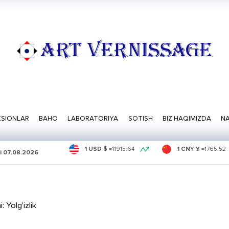
ART VERNISSAGE
SIONLAR
BAHO
LABORATORIYA
SOTISH
BIZ HAQIMIZDA
NA
1 USD $
=
11915.64
1 CNY ¥
=
1765.52
i
07.08.2026
 Yolg'izlik