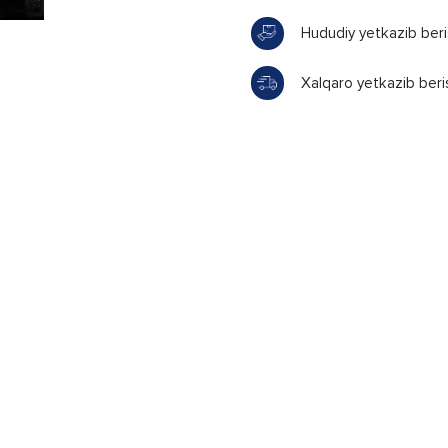
Hududiy yetkazib ber
Xalqaro yetkazib beri