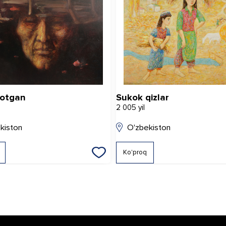
yotgan
Sukok qizlar
2 005 yil
kiston
O'zbekiston
Ko'proq