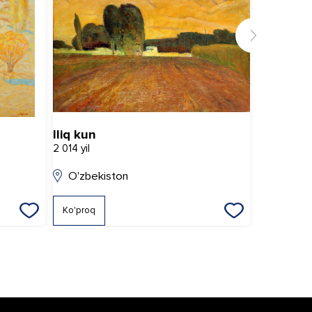
Iliq kun
Anor bil
2 014 yil
2 022 yil
O'zbekiston
O'zbeki
Ko'proq
Ko'proq