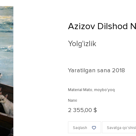
Azizov Dilshod N
Yolg'izlik
Yaratilgan sana
2018
Material Mato, moybo'yoq
Narxi
2 355,00 $
Saqlash
Savatga qo'shis