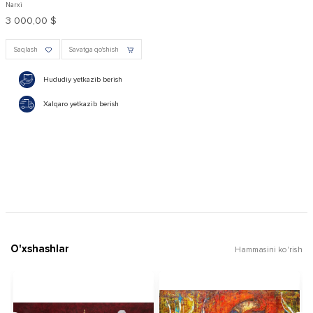
Narxi
3 000,00 $
Saqlash
Savatga qo'shish
Hududiy yetkazib berish
Xalqaro yetkazib berish
O'xshashlar
Hammasini ko'rish