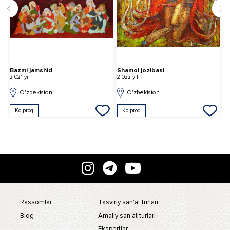
Bazmi jamshid
Shamol jozibasi
B
2 021 yil
2 022 yil
2 
O'zbekiston
O'zbekiston
Ko'proq
Ko'proq
Rassomlar
Tasviriy san'at turlari
Blog
Amaliy san'at turlari
Ekspertlar