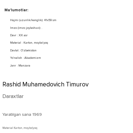
Ma'lumotlar:
Hajmi (uzunlik/kenglik): 41x59 sm
Imzo (imzo joylashuvi): .
Davr : XX asr
Material : Karton, moybo'yoq
Davlat : O'zbekiston
Yo'nalish : Akademizm
Janr : Manzara
Rashid Muhamedovich Timurov
Daraxtlar
Yaratilgan sana
1969
Material Karton, moybo'yoq