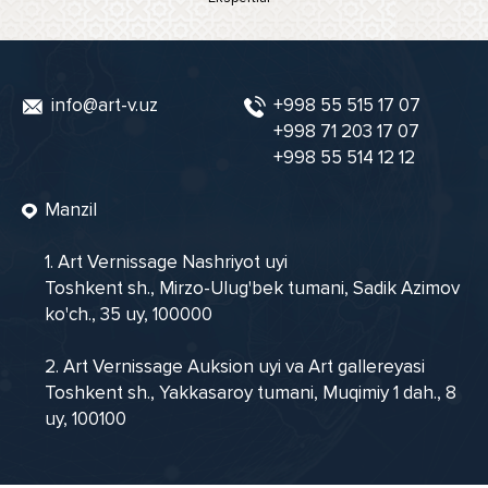
info@art-v.uz
+998 55 515 17 07
+998 71 203 17 07
+998 55 514 12 12
Manzil
1. Art Vernissage Nashriyot uyi
Toshkent sh., Mirzo-Ulug'bek tumani, Sadik Azimov
ko'ch., 35 uy, 100000
2. Art Vernissage Auksion uyi va Art gallereyasi
Toshkent sh., Yakkasaroy tumani, Muqimiy 1 dah., 8
uy, 100100