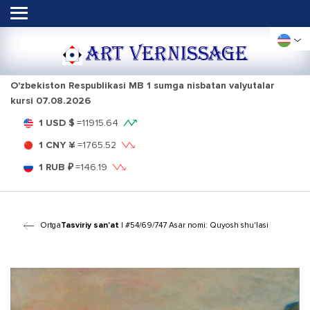
ART VERNISSAGE
O'zbekiston Respublikasi MB 1 sumga nisbatan valyutalar
kursi
07.08.2026
1 USD $
=
11915.64
1 CNY ¥
=
1765.52
1 RUB ₽
=
146.19
Ortga
Tasviriy san'at
| #54/69/747 Asar nomi: Quyosh shu'lasi