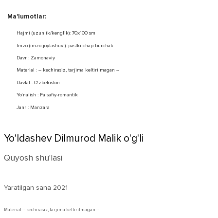
Ma'lumotlar:
Hajmi (uzunlik/kenglik): 70x100 sm
Imzo (imzo joylashuvi): pastki chap burchak
Davr : Zamonaviy
Material : -- kechirasiz, tarjima keltirilmagan --
Davlat : O'zbekiston
Yo'nalish : Falsafiy-romantik
Janr : Manzara
Yo'ldashev Dilmurod Malik o'g'li
Quyosh shu'lasi
Yaratilgan sana
2021
Material -- kechirasiz, tarjima keltirilmagan --