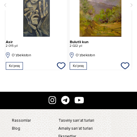
Bulutli kun
Tinchlikni qo'riqlash (triptix chap qism)
2 022 yil
2 004 yil
O'zbekiston
O'zbekiston
Ko'proq
Ko'proq
Rassomlar
Tasviriy san'at turlari
Blog
Amaliy san'at turlari
Ekspertlar