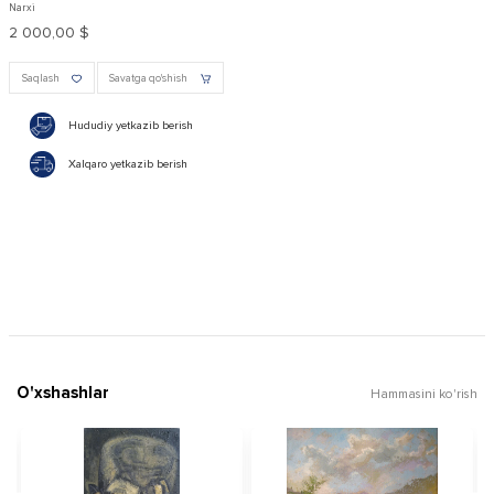
Narxi
2 000,00 $
Saqlash
Savatga qo'shish
Hududiy yetkazib berish
Xalqaro yetkazib berish
O'xshashlar
Hammasini ko'rish