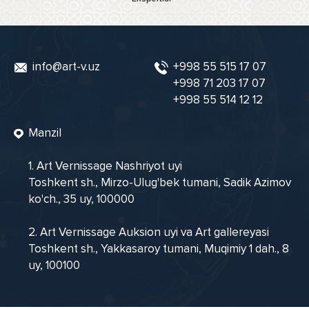
info@art-v.uz
+998 55 515 17 07
+998 71 203 17 07
+998 55 514 12 12
Manzil
1. Art Vernissage Nashriyot uyi
Toshkent sh., Mirzo-Ulug'bek tumani, Sadik Azimov
ko'ch., 35 uy, 100000
2. Art Vernissage Auksion uyi va Art gallereyasi
Toshkent sh., Yakkasaroy tumani, Muqimiy 1 dah., 8
uy, 100100