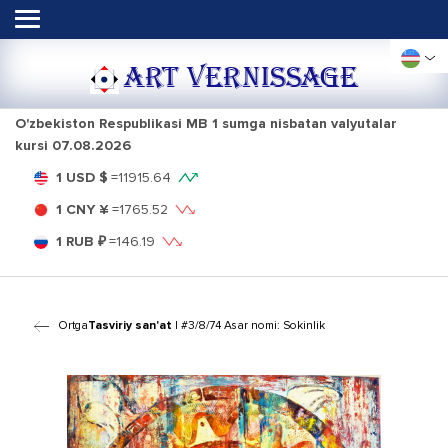
ART VERNISSAGE
O'zbekiston Respublikasi MB 1 sumga nisbatan valyutalar
kursi
07.08.2026
1 USD $
=
11915.64
1 CNY ¥
=
1765.52
1 RUB ₽
=
146.19
Ortga
Tasviriy san'at
| #3/8/74 Asar nomi: Sokinlik