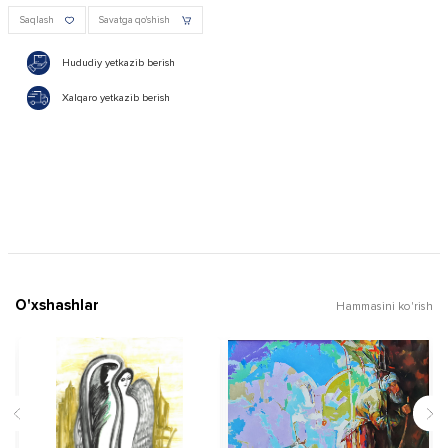
Saqlash
Savatga qo'shish
Hududiy yetkazib berish
Xalqaro yetkazib berish
O'xshashlar
Hammasini ko'rish