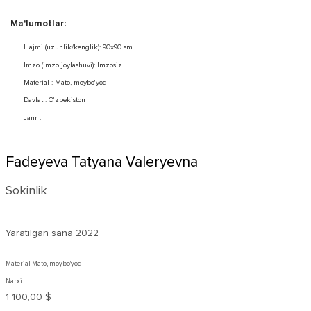
Ma'lumotlar:
Hajmi (uzunlik/kenglik): 90x90 sm
Imzo (imzo joylashuvi): Imzosiz
Material : Mato, moybo'yoq
Davlat : O'zbekiston
Janr :
Fadeyeva Tatyana Valeryevna
Sokinlik
Yaratilgan sana
2022
Material Mato, moybo'yoq
Narxi
1 100,00 $