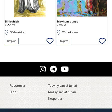
Birlashish
Mavhum dunyo
D
2 004 yil
2 019 yil
2 
O'zbekiston
O'zbekiston
Ko'proq
Ko'proq
Rassomlar
Tasviriy san'at turlari
Blog
Amaliy san'at turlari
Ekspertlar