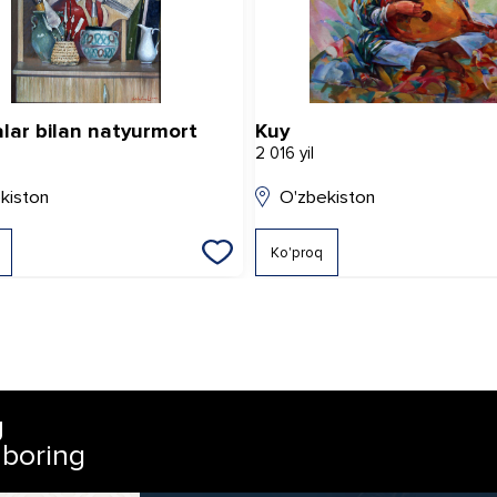
lar bilan natyurmort
Kuy
2 016 yil
kiston
O'zbekiston
Ko'proq
g
 boring