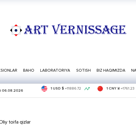
ART VERNISSAGE
SIONLAR
BAHO
LABORATORIYA
SOTISH
BIZ HAQIMIZDA
NA
1 USD $
=
11886.72
1 CNY ¥
=
1761.23
i
06.08.2026
liy toifa qizlar