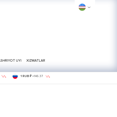
SHRIYOT UYI
XIZMATLAR
1 RUB ₽
=
146.37