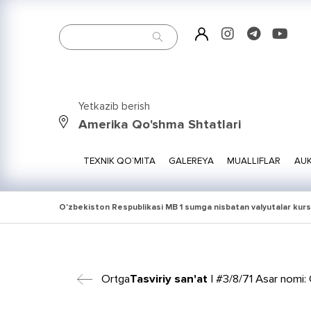
Yetkazib berish
Amerika Qo'shma Shtatlari
TEXNIK QO‘MITA
GALEREYA
MUALLIFLAR
AUK
O'zbekiston Respublikasi MB 1 sumga nisbatan valyutalar kurs
Ortga
Tasviriy san'at
| #3/8/71 Asar nomi: O