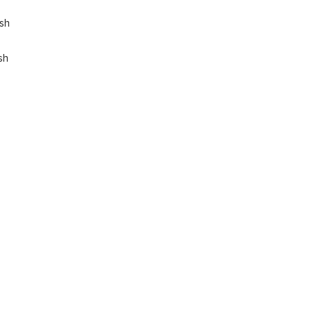
ish
sh