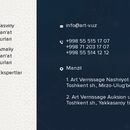
info@art-v.uz
asviriy
an'at
urlari
+998 55 515 17 07
+998 71 203 17 07
Amaliy
+998 55 514 12 12
an'at
urlari
Manzil
Ekspertlar
1. Art Vernissage Nashriyot
Toshkent sh., Mirzo-Ulug'b
2. Art Vernissage Auksion u
Toshkent sh., Yakkasaroy t