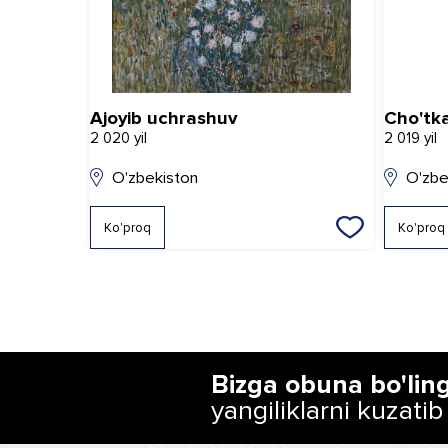
Ajoyib uchrashuv
Cho'tka
2 020 yil
2 019 yil
O'zbekiston
O'zbe
Ko'proq
Ko'proq
Bizga obuna bo'lin
yangiliklarni kuzatib