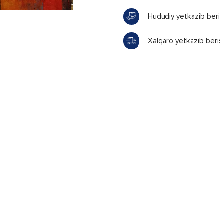
Hududiy yetkazib ber
Xalqaro yetkazib beri