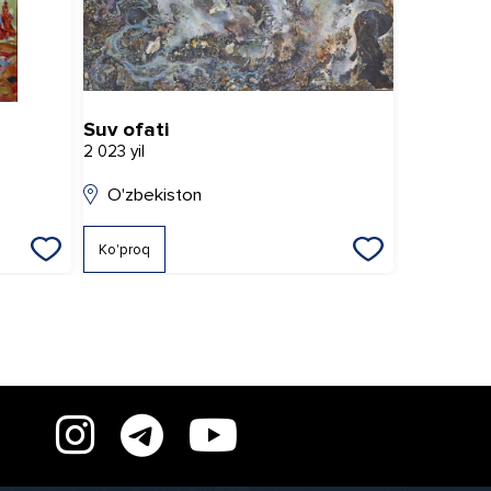
Suv ofati
Kuz nafa
2 023 yil
2 022 yil
O'zbekiston
O'zbeki
Ko'proq
Ko'proq