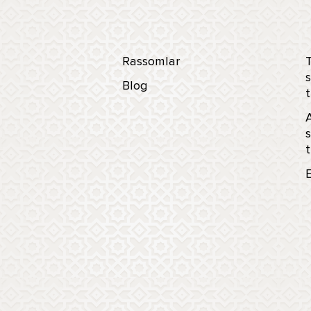
Rassomlar
T
s
Blog
t
s
t