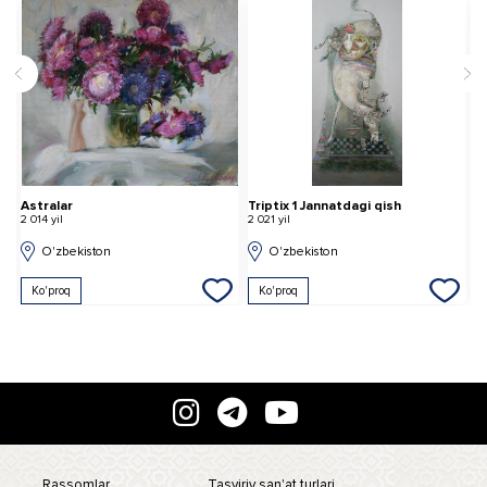
Astralar
Triptix 1 Jannatdagi qish
i
2 014 yil
2 021 yil
2 
O'zbekiston
O'zbekiston
Ko'proq
Ko'proq
Rassomlar
Tasviriy san'at turlari