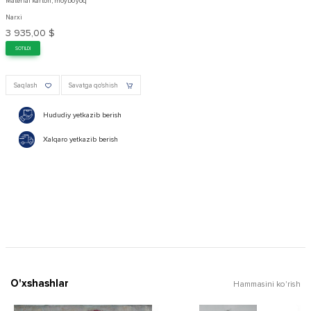
Material karton, moybo'yoq
Narxi
3 935,00 $
SOTILDI
Saqlash
Savatga qo'shish
Hududiy yetkazib berish
Xalqaro yetkazib berish
O'xshashlar
Hammasini ko'rish