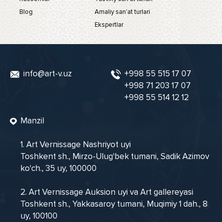
Blog
Amaliy san'at turlari
Ekspertlar
info@art-v.uz
+998 55 515 17 07
+998 71 203 17 07
+998 55 514 12 12
Manzil
1. Art Vernissage Nashriyot uyi
Toshkent sh., Mirzo-Ulug'bek tumani, Sadik Azimov
ko'ch., 35 uy, 100000
2. Art Vernissage Auksion uyi va Art gallereyasi
Toshkent sh., Yakkasaroy tumani, Muqimiy 1 dah., 8
uy, 100100