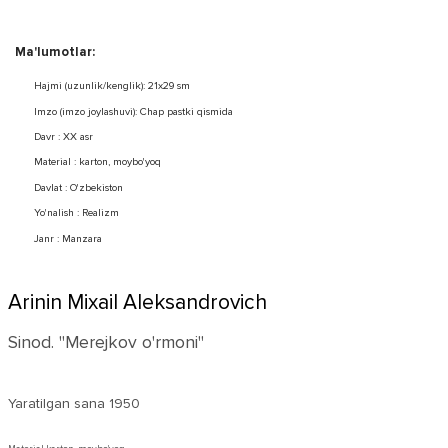
Ma'lumotlar:
Hajmi (uzunlik/kenglik): 21x29 sm
Imzo (imzo joylashuvi): Chap pastki qismida
Davr : XX asr
Material : karton, moybo'yoq
Davlat : O'zbekiston
Yo'nalish : Realizm
Janr : Manzara
Arinin Mixail Aleksandrovich
Sinod. "Merejkov o'rmoni"
Yaratilgan sana
1950