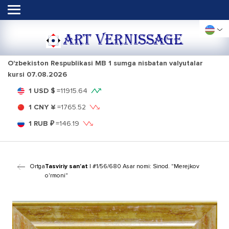
ART VERNISSAGE
O'zbekiston Respublikasi MB 1 sumga nisbatan valyutalar
kursi
07.08.2026
1 USD $
=
11915.64
1 CNY ¥
=
1765.52
1 RUB ₽
=
146.19
Ortga
Tasviriy san'at
| #1/56/680 Asar nomi: Sinod. "Merejkov
o'rmoni"