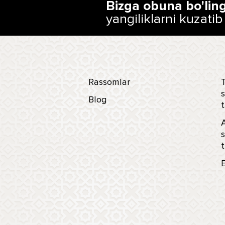
Bizga obuna bo'lin
yangiliklarni kuzatib
Rassomlar
T
s
Blog
t
s
t