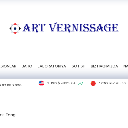
ART VERNISSAGE
SIONLAR
BAHO
LABORATORIYA
SOTISH
BIZ HAQIMIZDA
NA
1 USD $
=
11915.64
1 CNY ¥
=
1765.52
i
07.08.2026
mi: Tong