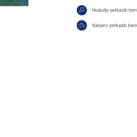
Hududiy yetkazib ber
Xalqaro yetkazib beri