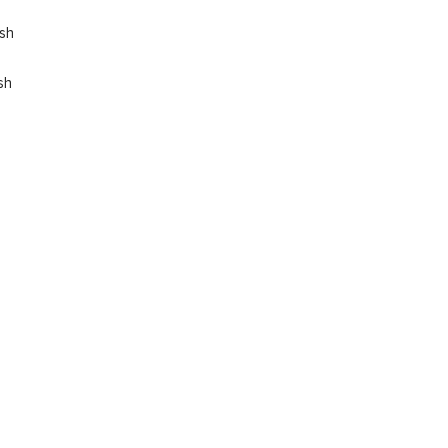
ish
sh