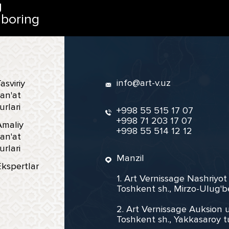
g
 boring
info@art-v.uz
asviriy
an'at
urlari
+998 55 515 17 07
+998 71 203 17 07
Amaliy
+998 55 514 12 12
an'at
urlari
Manzil
Ekspertlar
1. Art Vernissage Nashriyot
Toshkent sh., Mirzo-Ulug'b
2. Art Vernissage Auksion u
Toshkent sh., Yakkasaroy t