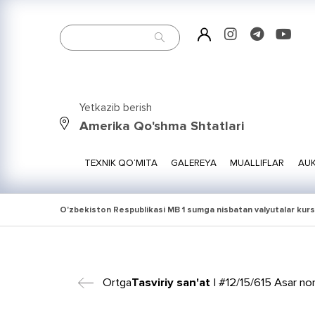
Yetkazib berish
Amerika Qo'shma Shtatlari
TEXNIK QO‘MITA
GALEREYA
MUALLIFLAR
AUK
O'zbekiston Respublikasi MB 1 sumga nisbatan valyutalar kurs
Ortga
Tasviriy san'at
| #12/15/615 Asar no