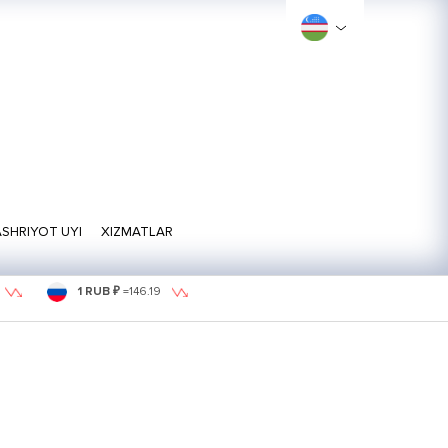
SHRIYOT UYI
XIZMATLAR
1 RUB ₽
=
146.19