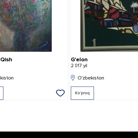
. Qish
G'elon
2 017 yil
kiston
O'zbekiston
Ko'proq