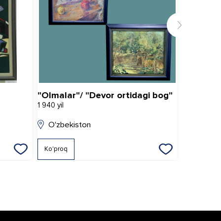
"Olmalar"/ "Devor ortidagi bog"
Cho'miluv
1 940 yil
2 010 yil
O'zbekiston
O'zbeki
Ko'proq
Ko'proq