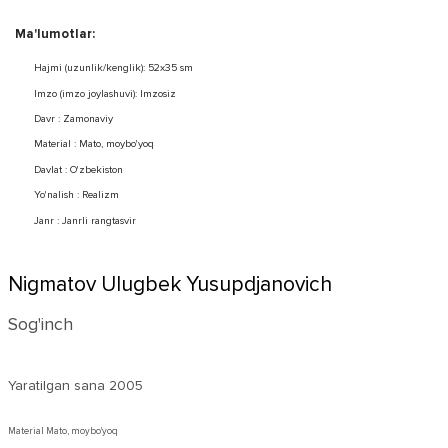
Ma'lumotlar:
Hajmi (uzunlik/kenglik): 52x35 sm
Imzo (imzo joylashuvi): Imzosiz
Davr : Zamonaviy
Material : Mato, moybo'yoq
Davlat : O'zbekiston
Yo'nalish : Realizm
Janr : Janrli rangtasvir
Nigmatov Ulugbek Yusupdjanovich
Sog'inch
Yaratilgan sana
2005
Material Mato, moybo'yoq