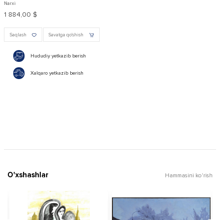
Narxi
1 884,00 $
Saqlash
Savatga qo'shish
Hududiy yetkazib berish
Xalqaro yetkazib berish
O'xshashlar
Hammasini ko'rish