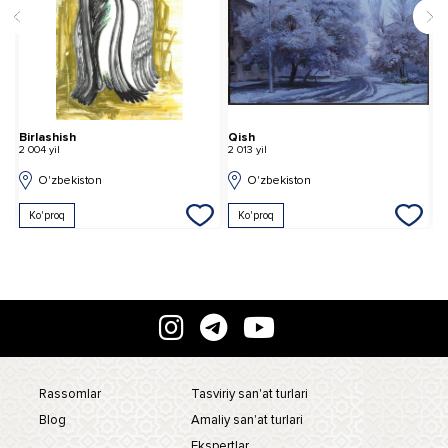
Birlashish
Qish
T
2 004 yil
2 013 yil
2 
O'zbekiston
O'zbekiston
Ko'proq
Ko'proq
Rassomlar
Tasviriy san'at turlari
Blog
Amaliy san'at turlari
Ekspertlar