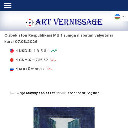
ART VERNISSAGE
O'zbekiston Respublikasi MB 1 sumga nisbatan valyutalar
kursi
07.08.2026
1 USD $
=
11915.64
1 CNY ¥
=
1765.52
1 RUB ₽
=
146.19
Ortga
Tasviriy san'at
| #48/41/589 Asar nomi: Sog'inch