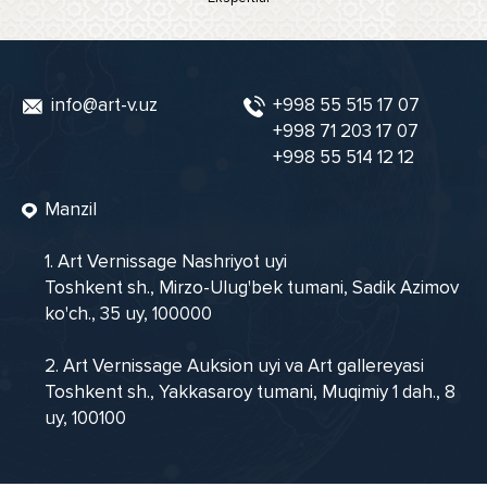
info@art-v.uz
+998 55 515 17 07
+998 71 203 17 07
+998 55 514 12 12
Manzil
1. Art Vernissage Nashriyot uyi
Toshkent sh., Mirzo-Ulug'bek tumani, Sadik Azimov
ko'ch., 35 uy, 100000
2. Art Vernissage Auksion uyi va Art gallereyasi
Toshkent sh., Yakkasaroy tumani, Muqimiy 1 dah., 8
uy, 100100