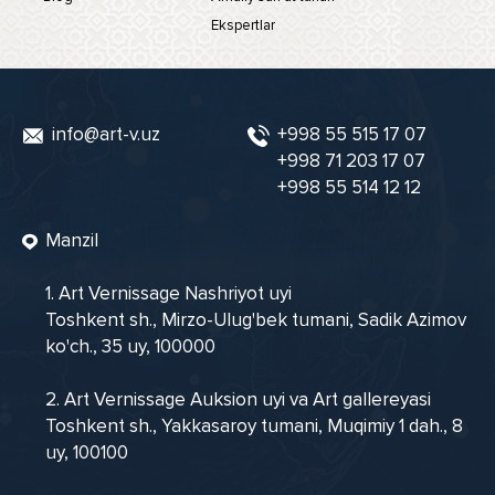
Ekspertlar
info@art-v.uz
+998 55 515 17 07
+998 71 203 17 07
+998 55 514 12 12
Manzil
1. Art Vernissage Nashriyot uyi
Toshkent sh., Mirzo-Ulug'bek tumani, Sadik Azimov
ko'ch., 35 uy, 100000
2. Art Vernissage Auksion uyi va Art gallereyasi
Toshkent sh., Yakkasaroy tumani, Muqimiy 1 dah., 8
uy, 100100