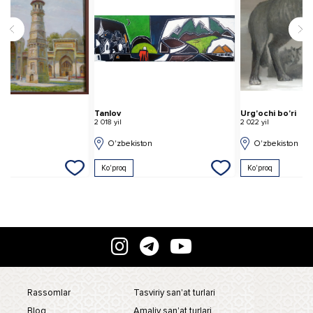
Tanlov
Urg'ochi bo'ri
Y
2 018 yil
2 022 yil
2 
O'zbekiston
O'zbekiston
Ko'proq
Ko'proq
Rassomlar
Tasviriy san'at turlari
Blog
Amaliy san'at turlari