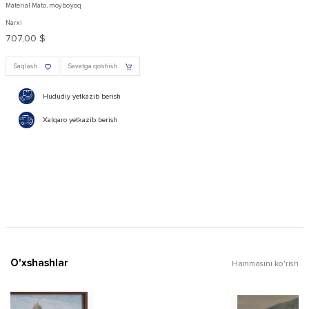
Material Mato, moybo'yoq
Narxi
707,00 $
Saqlash
Savatga qo'shish
Hududiy yetkazib berish
Xalqaro yetkazib berish
O'xshashlar
Hammasini ko'rish