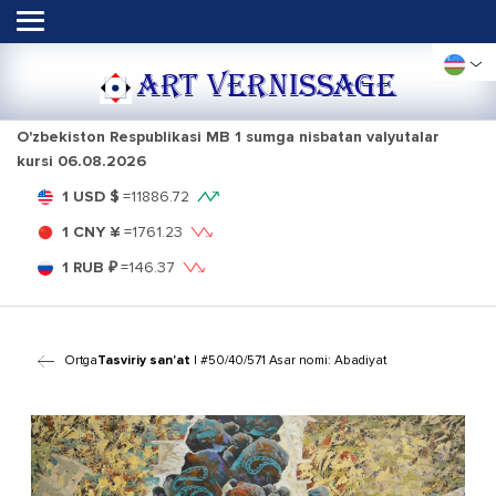
ART VERNISSAGE
O'zbekiston Respublikasi MB 1 sumga nisbatan valyutalar
kursi
06.08.2026
1 USD $
=
11886.72
1 CNY ¥
=
1761.23
1 RUB ₽
=
146.37
Ortga
Tasviriy san'at
| #50/40/571 Asar nomi: Abadiyat