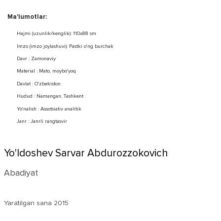
Ma'lumotlar:
Hajmi (uzunlik/kenglik): 110x88 sm
Imzo (imzo joylashuvi): Pastki o'ng burchak
Davr : Zamonaviy
Material : Mato, moybo'yoq
Davlat : O'zbekiston
Hudud : Namangan, Tashkent
Yo'nalish : Assotsiativ analitik
Janr : Janrli rangtasvir
Yo'ldoshev Sarvar Abdurozzokovich
Abadiyat
Yaratilgan sana
2015