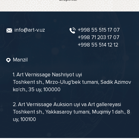
info@art-v.uz
+998 55 515 17 07
+998 71 203 17 07
+998 55 514 12 12
Manzil
1. Art Vernissage Nashriyot uyi
Toshkent sh., Mirzo-Ulug'bek tumani, Sadik Azimov
ko'ch., 35 uy, 100000
2. Art Vernissage Auksion uyi va Art gallereyasi
Toshkent sh., Yakkasaroy tumani, Muqimiy 1 dah., 8
uy, 100100