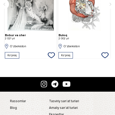
Bobur va sher
Buloq
"
2 021 yil
2 002 yil
1 
O'zbekiston
O'zbekiston
Ko'proq
Ko'proq
Rassomlar
Tasviriy san'at turlari
Blog
Amaliy san'at turlari
Ekspertlar