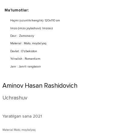
Ma'lumotlar:
Hajmi (uzunlik/kenglik): 120x110 sm
Imzo (imzo joylashuvi): Imzosiz
Davr : Zamonaviy
Material : Mato, moybo'yoq
Davlat : O'zbekiston
Yo'nalish : Romantizm
Janr : Janrli rangtasvir
Aminov Hasan Rashidovich
Uchrashuv
Yaratilgan sana
2021
Material Mato, moybo'yoq