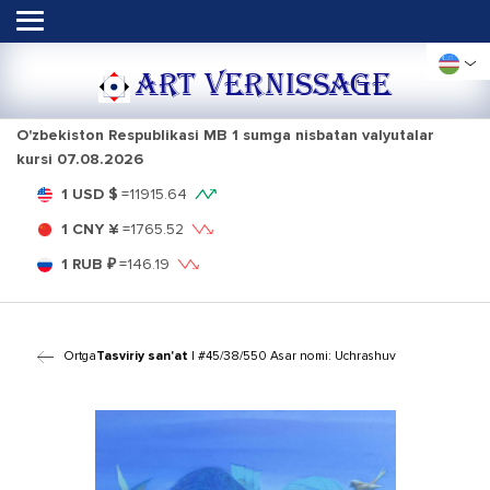
ART VERNISSAGE
O'zbekiston Respublikasi MB 1 sumga nisbatan valyutalar
kursi
07.08.2026
1 USD $
=
11915.64
1 CNY ¥
=
1765.52
1 RUB ₽
=
146.19
Ortga
Tasviriy san'at
| #45/38/550 Asar nomi: Uchrashuv