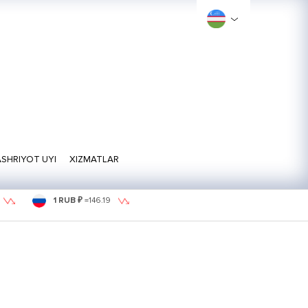
SHRIYOT UYI
XIZMATLAR
1 RUB ₽
=
146.19