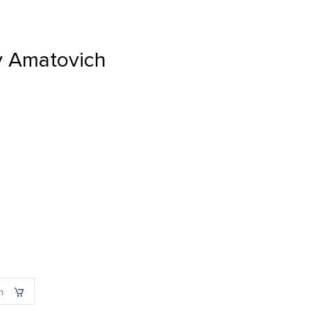
y Amatovich
h