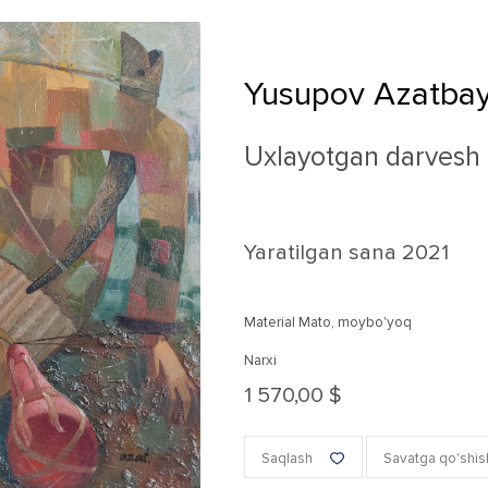
Yusupov Azatba
Uxlayotgan darvesh
Yaratilgan sana
2021
Material Mato, moybo'yoq
Narxi
1 570,00 $
Saqlash
Savatga qo'shis