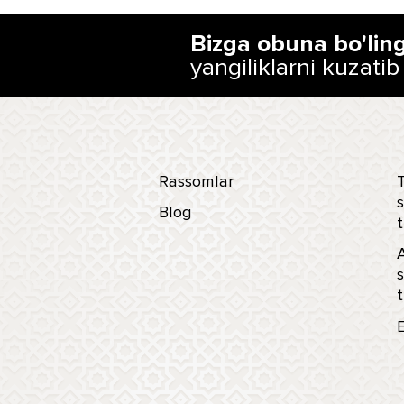
Bizga obuna bo'lin
yangiliklarni kuzatib
Rassomlar
T
s
Blog
t
s
t