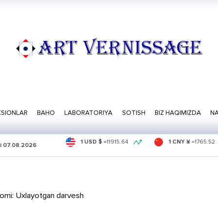
ART VERNISSAGE
SIONLAR
BAHO
LABORATORIYA
SOTISH
BIZ HAQIMIZDA
NA
1 USD $
=
11915.64
1 CNY ¥
=
1765.52
i
07.08.2026
omi: Uxlayotgan darvesh