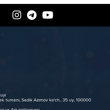
 uyi
ek tumani, Sadik Azimov ko'ch., 35 uy, 100000
yi va Art gallereyasi