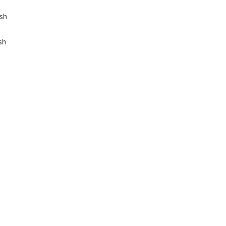
ish
sh