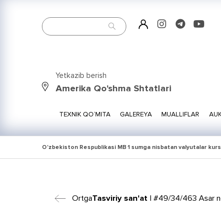
Yetkazib berish
Amerika Qo'shma Shtatlari
TEXNIK QO‘MITA
GALEREYA
MUALLIFLAR
AUK
O'zbekiston Respublikasi MB 1 sumga nisbatan valyutalar kurs
Ortga
Tasviriy san'at
| #49/34/463 Asar n