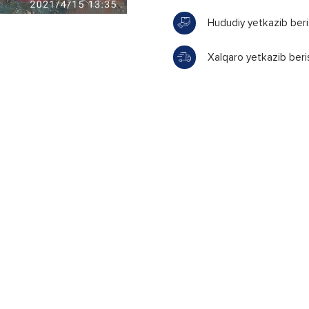
Hududiy yetkazib ber
Xalqaro yetkazib beri