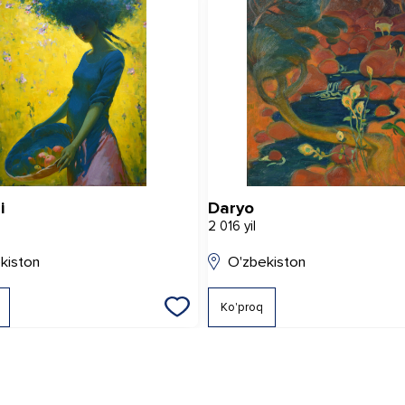
i
Daryo
2 016 yil
kiston
O'zbekiston
Ko'proq