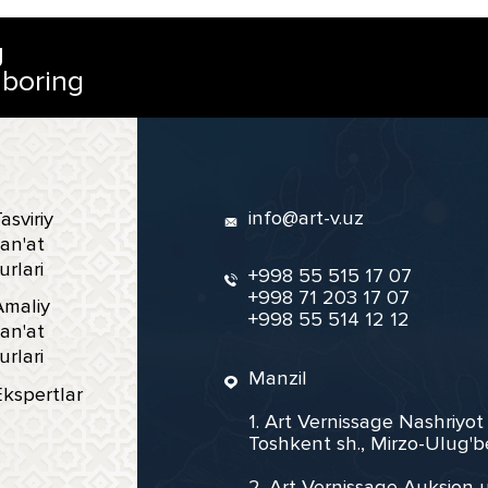
g
 boring
info@art-v.uz
asviriy
an'at
urlari
+998 55 515 17 07
+998 71 203 17 07
Amaliy
+998 55 514 12 12
an'at
urlari
Manzil
Ekspertlar
1. Art Vernissage Nashriyot
Toshkent sh., Mirzo-Ulug'b
2. Art Vernissage Auksion u