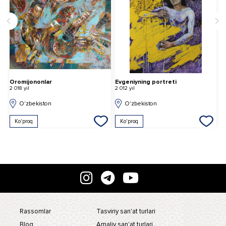
Oromijononlar
Evgeniyning portreti
B
2 018 yil
2 012 yil
2 
O'zbekiston
O'zbekiston
Ko'proq
Ko'proq
Rassomlar
Tasviriy san'at turlari
Blog
Amaliy san'at turlari