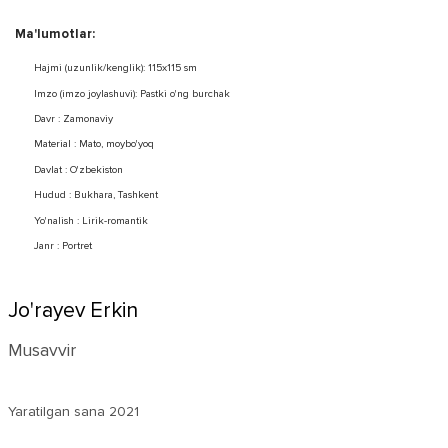
Ma'lumotlar:
Hajmi (uzunlik/kenglik): 115x115 sm
Imzo (imzo joylashuvi): Pastki o'ng burchak
Davr : Zamonaviy
Material : Mato, moybo'yoq
Davlat : O'zbekiston
Hudud : Bukhara, Tashkent
Yo'nalish : Lirik-romantik
Janr : Portret
Jo'rayev Erkin
Musavvir
Yaratilgan sana
2021