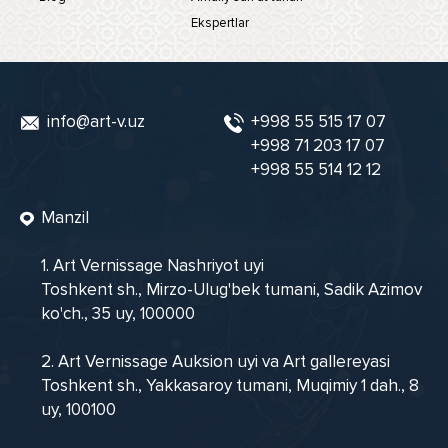
Ekspertlar
info@art-v.uz
+998 55 515 17 07
+998 71 203 17 07
+998 55 514 12 12
Manzil
1. Art Vernissage Nashriyot uyi
Toshkent sh., Mirzo-Ulug'bek tumani, Sadik Azimov
ko'ch., 35 uy, 100000
2. Art Vernissage Auksion uyi va Art gallereyasi
Toshkent sh., Yakkasaroy tumani, Muqimiy 1 dah., 8
uy, 100100