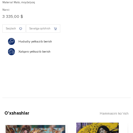
Material Mato, moybo'yoq
Narxi
3 335,00 $
Saqlash
Savatga qo'shish
Hududiy yetkazib berish
Xalqaro yetkazib berish
O'xshashlar
Hammasini ko'rish