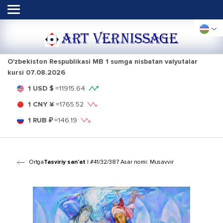
ART VERNISSAGE
O'zbekiston Respublikasi MB 1 sumga nisbatan valyutalar
kursi
07.08.2026
1 USD $
=
11915.64
1 CNY ¥
=
1765.52
1 RUB ₽
=
146.19
Ortga
Tasviriy san'at
| #41/32/387 Asar nomi: Musavvir