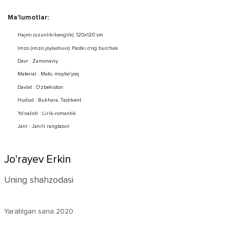
Ma'lumotlar:
Hajmi (uzunlik/kenglik): 120x120 sm
Imzo (imzo joylashuvi): Pastki o'ng burchak
Davr : Zamonaviy
Material : Mato, moybo'yoq
Davlat : O'zbekiston
Hudud : Bukhara, Tashkent
Yo'nalish : Lirik-romantik
Janr : Janrli rangtasvir
Jo'rayev Erkin
Uning shahzodasi
Yaratilgan sana
2020