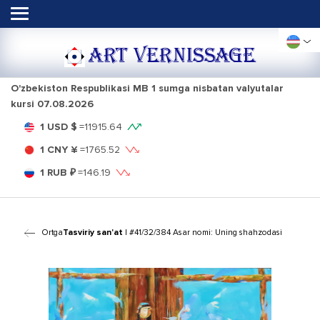
ART VERNISSAGE
O'zbekiston Respublikasi MB 1 sumga nisbatan valyutalar
kursi
07.08.2026
1 USD $
=
11915.64
1 CNY ¥
=
1765.52
1 RUB ₽
=
146.19
Ortga
Tasviriy san'at
| #41/32/384 Asar nomi: Uning shahzodasi