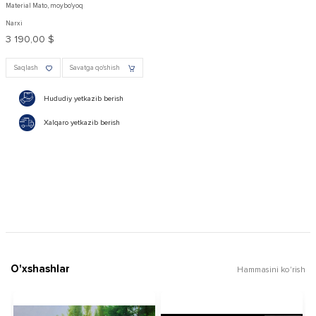
Material Mato, moybo'yoq
Narxi
3 190,00 $
Saqlash
Savatga qo'shish
Hududiy yetkazib berish
Xalqaro yetkazib berish
O'xshashlar
Hammasini ko'rish