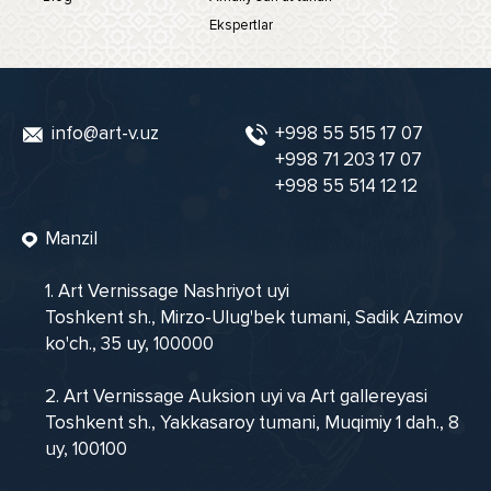
Ekspertlar
info@art-v.uz
+998 55 515 17 07
+998 71 203 17 07
+998 55 514 12 12
Manzil
1. Art Vernissage Nashriyot uyi
Toshkent sh., Mirzo-Ulug'bek tumani, Sadik Azimov
ko'ch., 35 uy, 100000
2. Art Vernissage Auksion uyi va Art gallereyasi
Toshkent sh., Yakkasaroy tumani, Muqimiy 1 dah., 8
uy, 100100