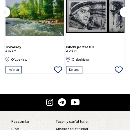
G'ovasoy
Ishchi portreti 2
2 025 yil
2 016 yil
O'zbekiston
O'zbekiston
Ko'proq
Ko'proq
Rassomlar
Tasviriy san'at turlari
Blog
Amaliy san'at turlari