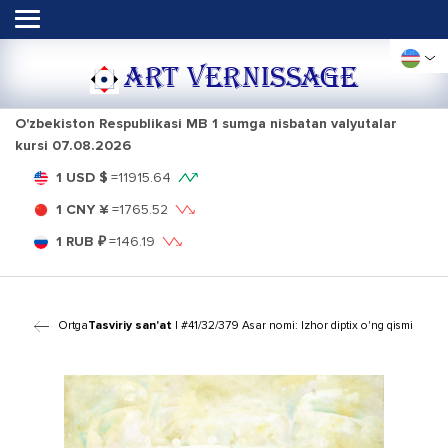
ART VERNISSAGE
O'zbekiston Respublikasi MB 1 sumga nisbatan valyutalar
kursi
07.08.2026
1 USD $
=
11915.64
1 CNY ¥
=
1765.52
1 RUB ₽
=
146.19
Ortga
Tasviriy san'at
| #41/32/379 Asar nomi: Izhor diptix o'ng qismi