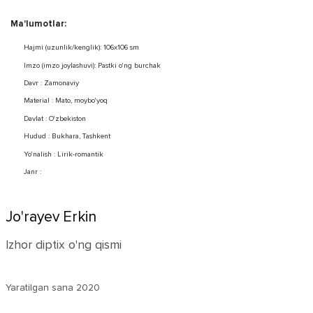
Ma'lumotlar:
Hajmi (uzunlik/kenglik): 106x106 sm
Imzo (imzo joylashuvi): Pastki o'ng burchak
Davr : Zamonaviy
Material : Mato, moybo'yoq
Davlat : O'zbekiston
Hudud : Bukhara, Tashkent
Yo'nalish : Lirik-romantik
Janr :
Jo'rayev Erkin
Izhor diptix o'ng qismi
Yaratilgan sana
2020