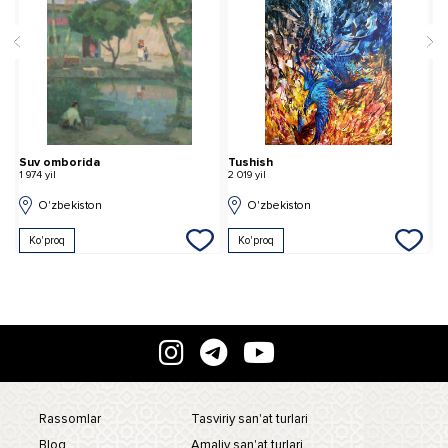
Suv omborida
Tushish
G
1 974 yil
2 019 yil
2 
O'zbekiston
O'zbekiston
Ko'proq
Ko'proq
Rassomlar
Tasviriy san'at turlari
Blog
Amaliy san'at turlari