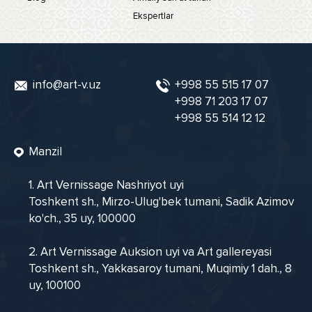
Ekspertlar
info@art-v.uz
+998 55 515 17 07
+998 71 203 17 07
+998 55 514 12 12
Manzil
1. Art Vernissage Nashriyot uyi
Toshkent sh., Mirzo-Ulug'bek tumani, Sadik Azimov
ko'ch., 35 uy, 100000
2. Art Vernissage Auksion uyi va Art gallereyasi
Toshkent sh., Yakkasaroy tumani, Muqimiy 1 dah., 8
uy, 100100