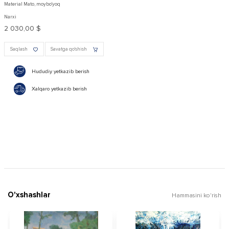
Material Mato, moybo'yoq
Narxi
2 030,00 $
Saqlash
Savatga qo'shish
Hududiy yetkazib berish
Xalqaro yetkazib berish
O'xshashlar
Hammasini ko'rish