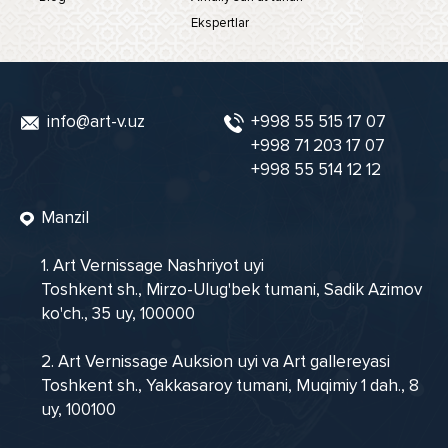
Ekspertlar
info@art-v.uz
+998 55 515 17 07
+998 71 203 17 07
+998 55 514 12 12
Manzil
1. Art Vernissage Nashriyot uyi
Toshkent sh., Mirzo-Ulug'bek tumani, Sadik Azimov
ko'ch., 35 uy, 100000
2. Art Vernissage Auksion uyi va Art gallereyasi
Toshkent sh., Yakkasaroy tumani, Muqimiy 1 dah., 8
uy, 100100