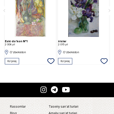
irislar
Kishda daraxtlar
2 015 yil
2 004 yil
O'zbekiston
O'zbekiston
Ko'proq
Ko'proq
Rassomlar
Tasviriy san'at turlari
Blog
Amaliy san'at turlari