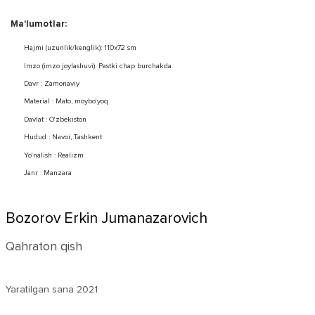
Ma'lumotlar:
Hajmi (uzunlik/kenglik): 110x72 sm
Imzo (imzo joylashuvi): Pastki chap burchakda
Davr : Zamonaviy
Material : Mato, moybo'yoq
Davlat : O'zbekiston
Hudud : Navoi, Tashkent
Yo'nalish : Realizm
Janr : Manzara
Bozorov Erkin Jumanazarovich
Qahraton qish
Yaratilgan sana
2021