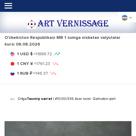
ART VERNISSAGE
O'zbekiston Respublikasi MB 1 sumga nisbatan valyutalar
kursi
06.08.2026
1 USD $
=
11886.72
1 CNY ¥
=
1761.23
1 RUB ₽
=
146.37
Ortga
Tasviriy san'at
| #10/30/336 Asar nomi: Qahraton qish