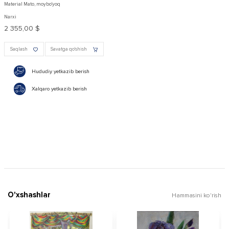
Material Mato, moybo'yoq
Narxi
2 355,00 $
Saqlash
Savatga qo'shish
Hududiy yetkazib berish
Xalqaro yetkazib berish
O'xshashlar
Hammasini ko'rish