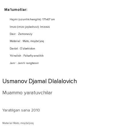
Ma'lumotlar:
Hajmi (uzunlik/kenglik): 171x67 sm
Imzo (imzo joylashuvi): Imzosis
Davr : Zamonaviy
Material : Mato, moybo'yoq
Davlat : O'zbekiston
Yo'nalish : Falsafiy-analitik
Janr : Janrli rangtasvir
Usmanov Djamal Dlalalovich
Muammo yaratuvchilar
Yaratilgan sana
2010
Material Mato, moybo'yoq