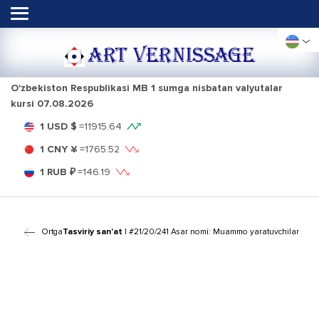
ART VERNISSAGE
O'zbekiston Respublikasi MB 1 sumga nisbatan valyutalar
kursi
07.08.2026
1 USD $
=
11915.64
1 CNY ¥
=
1765.52
1 RUB ₽
=
146.19
Ortga
Tasviriy san'at
| #21/20/241 Asar nomi: Muammo yaratuvchilar