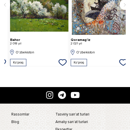
Bahor
Qoramag'iz
T
2 018 yil
2 021 yil
2 
O'zbekiston
O'zbekiston
Ko'proq
Ko'proq
Rassomlar
Tasviriy san'at turlari
Blog
Amaliy san'at turlari
Ekspertlar