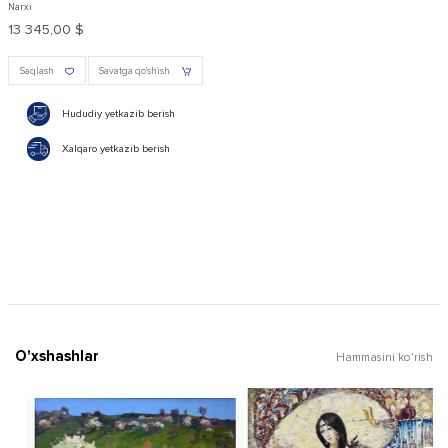
Narxi
13 345,00 $
Saqlash
Savatga qo'shish
Hududiy yetkazib berish
Xalqaro yetkazib berish
O'xshashlar
Hammasini ko'rish