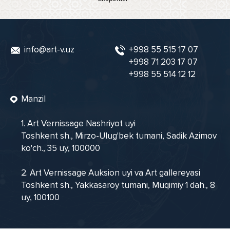
info@art-v.uz
+998 55 515 17 07
+998 71 203 17 07
+998 55 514 12 12
Manzil
1. Art Vernissage Nashriyot uyi
Toshkent sh., Mirzo-Ulug'bek tumani, Sadik Azimov
ko'ch., 35 uy, 100000
2. Art Vernissage Auksion uyi va Art gallereyasi
Toshkent sh., Yakkasaroy tumani, Muqimiy 1 dah., 8
uy, 100100