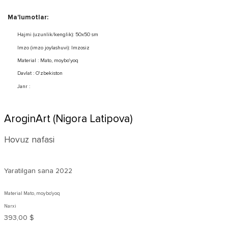
Ma'lumotlar:
Hajmi (uzunlik/kenglik): 50x50 sm
Imzo (imzo joylashuvi): Imzosiz
Material : Mato, moybo'yoq
Davlat : O'zbekiston
Janr :
AroginArt (Nigora Latipova)
Hovuz nafasi
Yaratilgan sana
2022
Material Mato, moybo'yoq
Narxi
393,00 $