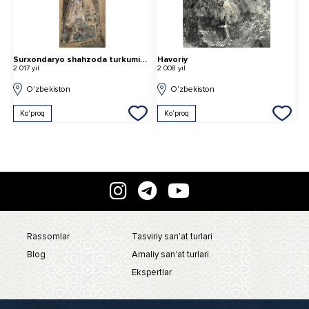
Surxondaryo shahzoda turkumidan
Havoriy
M
2 017 yil
2 008 yil
2 
O'zbekiston
O'zbekiston
Ko'proq
Ko'proq
Rassomlar
Tasviriy san'at turlari
Blog
Amaliy san'at turlari
Ekspertlar