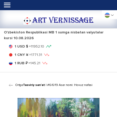
ART VERNISSAGE
O'zbekiston Respublikasi MB 1 sumga nisbatan valyutalar
kursi
10.08.2026
1 USD $
=
11952.10
1 CNY ¥
=
1771.31
1 RUB ₽
=
145.21
Ortga
Tasviriy san'at
| #6/6/19 Asar nomi: Hovuz nafasi