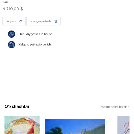
Narxi
4 710,00 $
Saqlash
Savatga qo'shish
Hududiy yetkazib berish
Xalqaro yetkazib berish
O'xshashlar
Hammasini ko'rish