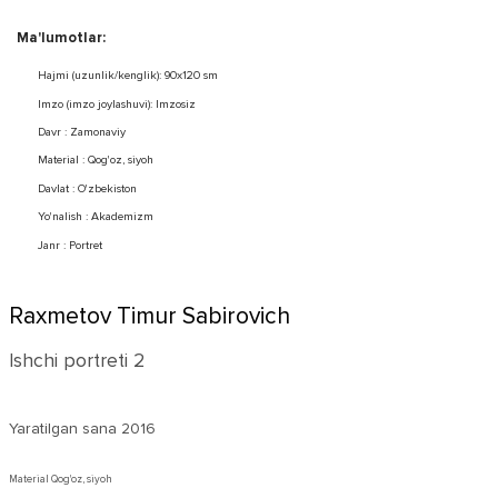
Ma'lumotlar:
Hajmi (uzunlik/kenglik): 90x120 sm
Imzo (imzo joylashuvi): Imzosiz
Davr : Zamonaviy
Material : Qog'oz, siyoh
Davlat : O'zbekiston
Yo'nalish : Akademizm
Janr : Portret
Raxmetov Timur Sabirovich
Ishchi portreti 2
Yaratilgan sana
2016
Material Qog'oz, siyoh