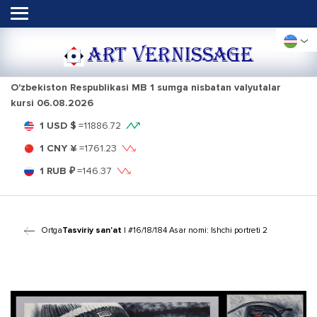
ART VERNISSAGE
O'zbekiston Respublikasi MB 1 sumga nisbatan valyutalar
kursi
06.08.2026
1 USD $
=
11886.72
1 CNY ¥
=
1761.23
1 RUB ₽
=
146.37
Ortga
Tasviriy san'at
| #16/18/184 Asar nomi: Ishchi portreti 2