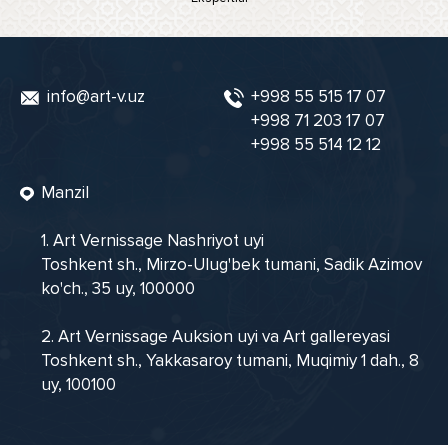
info@art-v.uz
+998 55 515 17 07
+998 71 203 17 07
+998 55 514 12 12
Manzil
1. Art Vernissage Nashriyot uyi
Toshkent sh., Mirzo-Ulug'bek tumani, Sadik Azimov
ko'ch., 35 uy, 100000
2. Art Vernissage Auksion uyi va Art gallereyasi
Toshkent sh., Yakkasaroy tumani, Muqimiy 1 dah., 8
uy, 100100