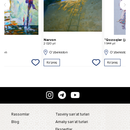
Narvon
"Qozoqlar (jangchilar)". Uyg'ur teatri spektakli uchun kostyumlar eskizi.
X
2 020 yil
1 944 yil
2 
O'zbekiston
O'zbekiston
Ko'proq
Ko'proq
Rassomlar
Tasviriy san'at turlari
Blog
Amaliy san'at turlari
Ekspertlar