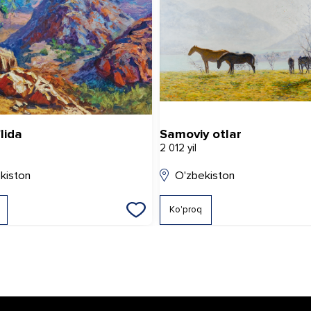
'lida
Samoviy otlar
2 012 yil
kiston
O'zbekiston
Ko'proq