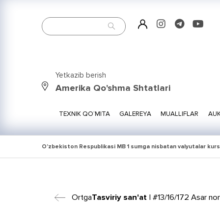
Yetkazib berish
Amerika Qo'shma Shtatlari
TEXNIK QO‘MITA
GALEREYA
MUALLIFLAR
AUK
O'zbekiston Respublikasi MB 1 sumga nisbatan valyutalar kurs
Ortga
Tasviriy san'at
| #13/16/172 Asar nom