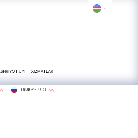
SHRIYOT UYI
XIZMATLAR
1 RUB ₽
=
145.21