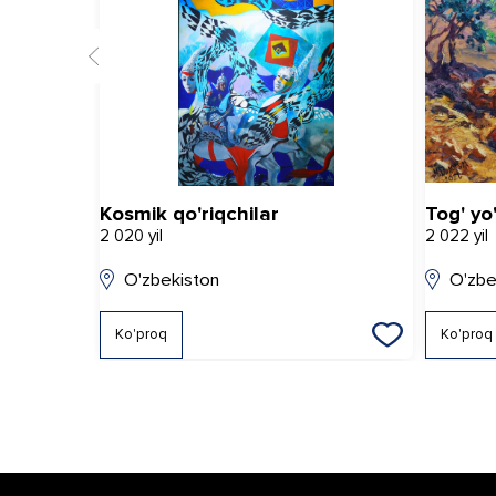
Kosmik qo'riqchilar
Tog' yo
2 020 yil
2 022 yil
O'zbekiston
O'zbe
Ko'proq
Ko'proq