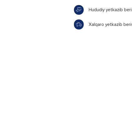
Hududiy yetkazib ber
Xalqaro yetkazib beri