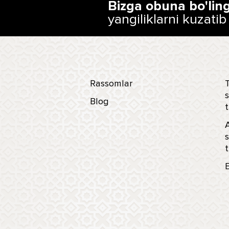
Bizga obuna bo'lin
yangiliklarni kuzatib
Rassomlar
T
s
Blog
t
s
t