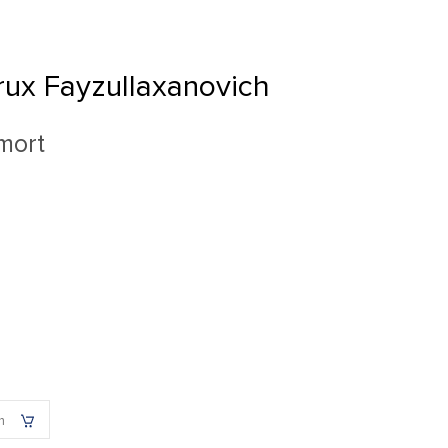
rux Fayzullaxanovich
rmort
h