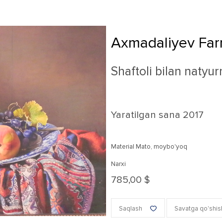
Axmadaliyev Far
Shaftoli bilan natyu
Yaratilgan sana
2017
Material Mato, moybo'yoq
Narxi
785,00 $
Saqlash
Savatga qo'shis