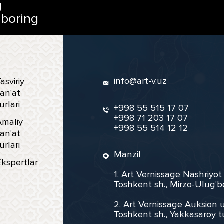
g
 boring
info@art-v.uz
asviriy
an'at
urlari
+998 55 515 17 07
+998 71 203 17 07
Amaliy
+998 55 514 12 12
an'at
urlari
Manzil
Ekspertlar
1. Art Vernissage Nashriyot
Toshkent sh., Mirzo-Ulug'b
2. Art Vernissage Auksion u
Toshkent sh., Yakkasaroy t