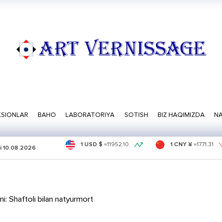
ART VERNISSAGE
SIONLAR
BAHO
LABORATORIYA
SOTISH
BIZ HAQIMIZDA
NA
1 USD $
=
11952.10
1 CNY ¥
=
1771.31
i
10.08.2026
i: Shaftoli bilan natyurmort