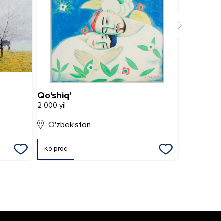
Qo'shiq'
Intizorlik
2 000 yil
2 017 yil
O'zbekiston
O'zbeki
Ko'proq
Ko'proq