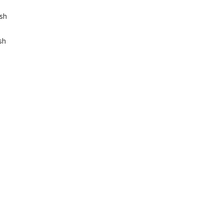
ish
sh