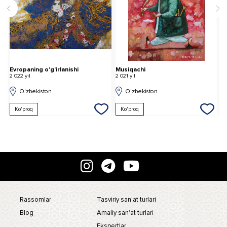
Evropaning o'g'irlanishi
Musiqachi
B
2 022 yil
2 021 yil
2 
O'zbekiston
O'zbekiston
Ko'proq
Ko'proq
Rassomlar
Tasviriy san'at turlari
Blog
Amaliy san'at turlari
Ekspertlar