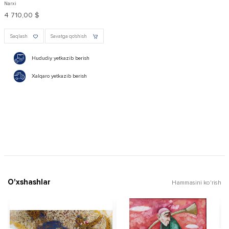
Narxi
4 710,00 $
Saqlash
Savatga qo'shish
Hududiy yetkazib berish
Xalqaro yetkazib berish
O'xshashlar
Hammasini ko'rish