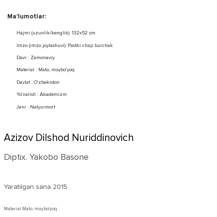
Ma'lumotlar:
Hajmi (uzunlik/kenglik): 132x52 sm
Imzo (imzo joylashuvi): Pastki chap burchak
Davr : Zamonaviy
Material : Mato, moybo'yoq
Davlat : O'zbekiston
Yo'nalish : Akademizm
Janr : Natyurmort
Azizov Dilshod Nuriddinovich
Diptix. Yakobo Basone
Yaratilgan sana
2015
Material Mato, moybo'yoq