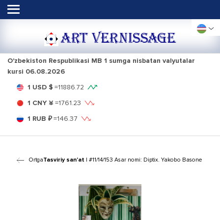
ART VERNISSAGE
O'zbekiston Respublikasi MB 1 sumga nisbatan valyutalar
kursi
06.08.2026
1 USD $
=
11886.72
1 CNY ¥
=
1761.23
1 RUB ₽
=
146.37
Ortga
Tasviriy san'at
| #11/14/153 Asar nomi: Diptix. Yakobo Basone