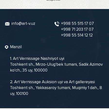
info@art-v.uz
+998 55 515 17 07
+998 71 203 17 07
+998 55 514 12 12
Manzil
1. Art Vernissage Nashriyot uyi
Toshkent sh., Mirzo-Ulug'bek tumani, Sadik Azimov
ko'ch., 35 uy, 100000
2. Art Vernissage Auksion uyi va Art gallereyasi
Toshkent sh., Yakkasaroy tumani, Muqimiy 1 dah., 8
uy, 100100