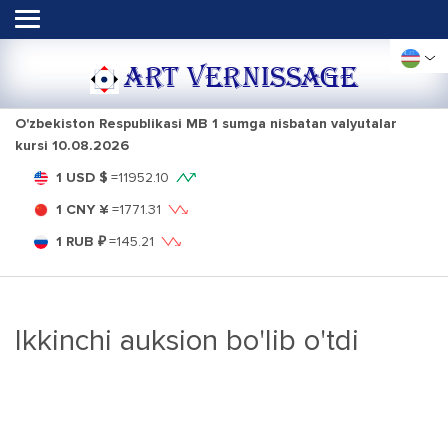
ART VERNISSAGE
O'zbekiston Respublikasi MB 1 sumga nisbatan valyutalar
kursi
10.08.2026
1 USD $
=
11952.10
1 CNY ¥
=
1771.31
1 RUB ₽
=
145.21
Ikkinchi auksion bo'lib o'tdi