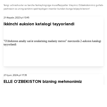
Yangi uchrashuvlar va barcha faoliaytingizga muvaffaqiyatlar tilaymiz. O'zbekistonimiz gullab-
yashnasin va uning san'atini qadrlaydigan insonlar kundan-kunga ko'payib borsin!
21-Noyabr, 2023-yil 13:45
Ikkinchi auksion katalogi tayyorlandi
"O'zbekiston amaliy san'at ustalarining madaniy merosi" mavzusida 2-auksion katalogi
tayyorlandi
27-Iyun, 2024-yil 17:35
ELLE O'ZBEKISTON bizning mehmonimiz
Bizga ELLE O'ZBEKISTON bosh direktori Olga Shavrina tashrif buyurdi.