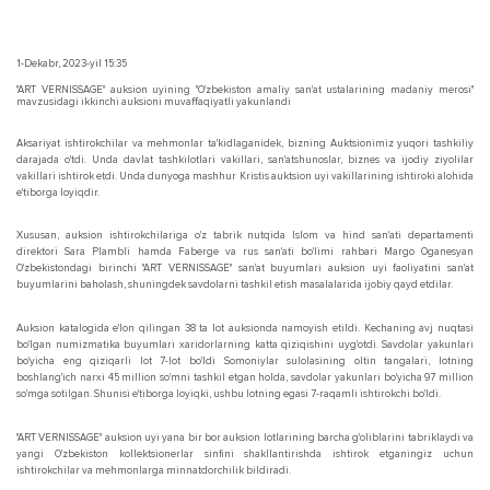
1-Dekabr, 2023-yil 15:35
"ART VERNISSAGE" auksion uyining "O'zbekiston amaliy san'at ustalarining madaniy merosi"
mavzusidagi ikkinchi auksioni muvaffaqiyatli yakunlandi
Aksariyat ishtirokchilar va mehmonlar ta'kidlaganidek, bizning Auktsionimiz yuqori tashkiliy
darajada o'tdi. Unda davlat tashkilotlari vakillari, san'atshunoslar, biznes va ijodiy ziyolilar
vakillari ishtirok etdi. Unda dunyoga mashhur Kristis auktsion uyi vakillarining ishtiroki alohida
e'tiborga loyiqdir.
Xususan, auksion ishtirokchilariga o'z tabrik nutqida Islom va hind san'ati departamenti
direktori Sara Plambli hamda Faberge va rus san'ati bo'limi rahbari Margo Oganesyan
O'zbekistondagi birinchi "ART VERNISSAGE" san'at buyumlari auksion uyi faoliyatini san'at
buyumlarini baholash, shuningdek savdolarni tashkil etish masalalarida ijobiy qayd etdilar.
Auksion katalogida e'lon qilingan 38 ta lot auksionda namoyish etildi. Kechaning avj nuqtasi
bo'lgan numizmatika buyumlari xaridorlarning katta qiziqishini uyg'otdi. Savdolar yakunlari
bo'yicha eng qiziqarli lot 7-lot bo'ldi Somoniylar sulolasining oltin tangalari, lotning
boshlang'ich narxi 45 million so'mni tashkil etgan holda, savdolar yakunlari bo'yicha 97 million
so'mga sotilgan. Shunisi e'tiborga loyiqki, ushbu lotning egasi 7-raqamli ishtirokchi bo'ldi.
"ART VERNISSAGE" auksion uyi yana bir bor auksion lotlarining barcha g'oliblarini tabriklaydi va
yangi O'zbekiston kollektsionerlar sinfini shakllantirishda ishtirok etganingiz uchun
ishtirokchilar va mehmonlarga minnatdorchilik bildiradi.