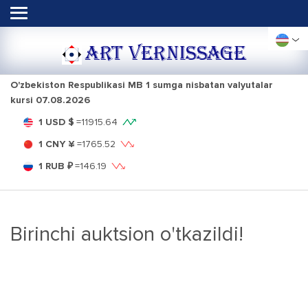
ART VERNISSAGE
O'zbekiston Respublikasi MB 1 sumga nisbatan valyutalar
kursi
07.08.2026
1 USD $
=
11915.64
1 CNY ¥
=
1765.52
1 RUB ₽
=
146.19
Birinchi auktsion o'tkazildi!