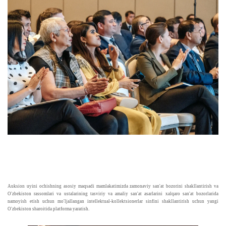
Auksion uyini ochishning asosiy maqsadi mamlakatimizda zamonaviy san'at bozorini shakllantirish va
O'zbekiston rassomlari va ustalarining tasviriy va amaliy san'at asarlarini xalqaro san'at bozorlarida
namoyish etish uchun mo'ljallangan intellektual-kollektsionerlar sinfini shakllantirish uchun yangi
O'zbekiston sharoitida platforma yaratish.