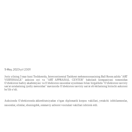
5-May, 2023-yil 23:01
Joriy yilning 3 may kuni Toshkentda, Intercontinental Tashkent mehmonxonasining Ball Room zalida "ART
VERNISSAGE" auksion uyi va "ART APPRAISAL CENTER" baholash kompaniyasi tomonidan
O'zbekiston badiiy akademiyasi va O'zbekiston rassomlar uyushmasi bilan birgalikda "O'zbekiston tasviriy
san'at ustalarining ijodiy merosidan" mavzusida O'zbekiston tasviriy san'at ob'ektlarining birinchi auksioni
bo'lib o'tdi.
Auksionda O'zbekistonda akkreditatsiyadan o'tgan diplomatik korpus vakillari, yetakchi ishbilarmonlar,
rassomlar, olimlar, shuningdek, ommaviy axborot vositalari vakillari ishtirok etdi.