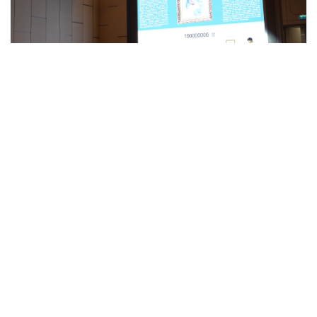
Auksionda Abdullayev Samig, Abdullayev Abdulxak, Arinin M. A., Vilenskiy S. M., Reznikov L. I., Ufimtsev
V., A. Nikolayev (usta Mo'min), Ural Tansikbayev, V. V. Ujinskiy, V. L. Rojdestvenskiy, Y. I. Taldikin asarlari
namoyish etildi. Ushbu auksionning o'ziga xos xususiyati shundaki, ko'rgazmaga qo'yilgan rassomlarning
barcha asarlari ART APPRAISAL CENTER baholash kompaniyasi tomonidan bajarilgan baholash
to'g'risidagi hisobotlarga ega va Apex sug'urta kompaniyasi ART VERNISSAGE auksion uyining sherigi
tomonidan sug'urtalangan.