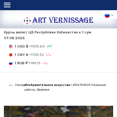
ART VERNISSAGE
Курсы валют ЦБ Республики Узбекистан к 1 сум
07.08.2026
1 USD $
=
11915.64
1 CNY ¥
=
1765.52
1 RUB ₽
=
146.19
Назад
Изобразительное искусство
| #89/76/809 Название
работы: Деревья