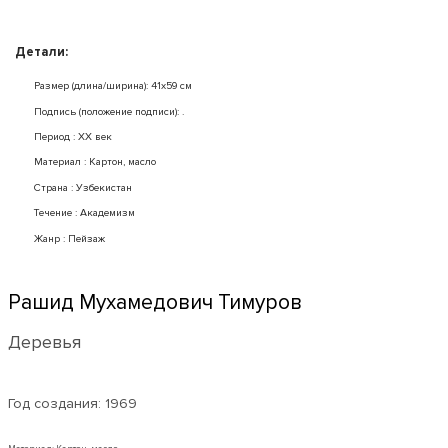
Детали:
Размер (длина/ширина): 41x59 см
Подпись (положение подписи): .
Период : XX век
Mатериал : Картон, масло
Страна : Узбекистан
Течение : Академизм
Жанр : Пейзаж
Рашид Мухамедович Тимуров
Деревья
Год создания:
1969