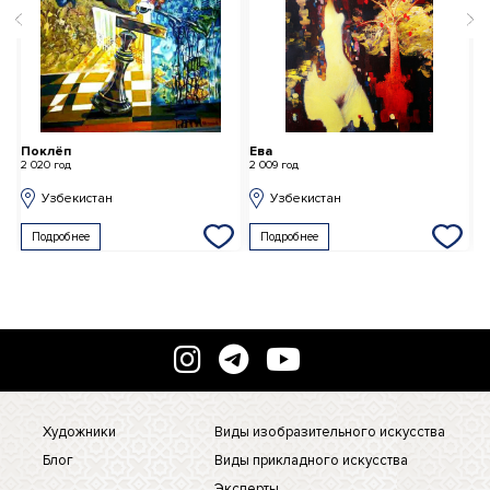
Поклёп
Ева
Зал
2 020 год
2 009 год
2 01
Узбекистан
Узбекистан
Подробнее
Подробнее
П
Художники
Виды изобразительного искусства
Блог
Виды прикладного искусства
Эксперты