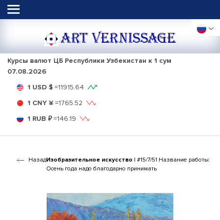
ART VERNISSAGE
Курсы валют ЦБ Республики Узбекистан к 1 сум
07.08.2026
1 USD $
=
11915.64
1 CNY ¥
=
1765.52
1 RUB ₽
=
146.19
Назад
Изобразительное искусство
| #15/7/51 Название работы:
Осень года надо благодарно принимать