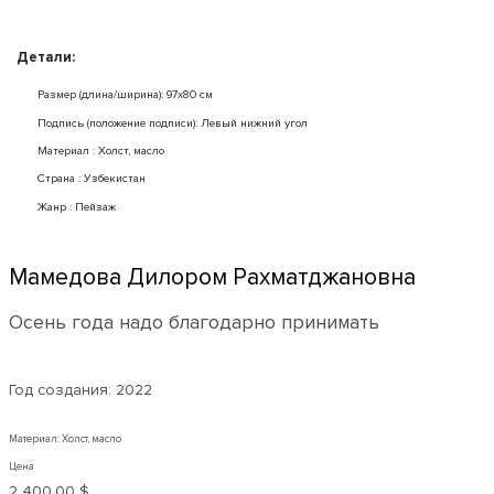
Детали:
Размер (длина/ширина): 97x80 см
Подпись (положение подписи): Левый нижний угол
Mатериал : Холст, масло
Страна : Узбекистан
Жанр : Пейзаж
Мамедова Дилором Рахматджановна
Осень года надо благодарно принимать
Год создания:
2022
Материал: Холст, масло
Цена
2 400,00 $