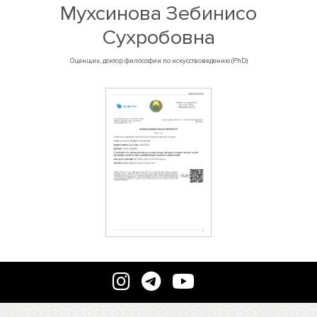
Мухсинова Зебинисо
Сухробовна
Оценщик, доктор философии по искусствоведению (PhD)