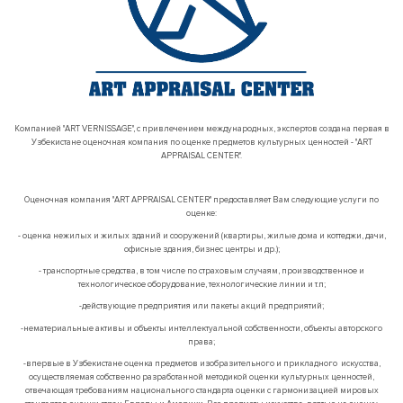
Компанией "ART VERNISSAGE", с привлечением международных, экспертов создана первая в
Узбекистане оценочная компания по оценке предметов культурных ценностей - "ART
APPRAISAL CENTER".
Оценочная компания "ART APPRAISAL CENTER" предоставляет Вам следующие услуги по
оценке:
- оценка нежилых и жилых зданий и сооружений (квартиры, жилые дома и коттеджи, дачи,
офисные здания, бизнес центры и др.);
- транспортные средства, в том числе по страховым случаям, производственное и
технологическое оборудование, технологические линии и т.п;
-действующие предприятия или пакеты акций предприятий;
-нематериальные активы и объекты интеллектуальной собственности, объекты авторского
права;
-впервые в Узбекистане оценка предметов изобразительного и прикладного искусства,
осуществляемая собственно разработанной методикой оценки культурных ценностей,
отвечающая требованиям национального стандарта оценки с гармонизацией мировых