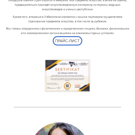
стандартов оценки стран Европы и Америки. Все предметы искусства, взятые на оценку,
предварительно проходят искусствоведческую экспертизу со стороны ведущих
искусствоведов и ученых республики.
Кроме того, впервые в Узбекистане совместно с нашим партнером осуществляем
страхование предметов искусства, в том числе за рубежом.
Мы готовы сотрудничать с физическими и юридическими лицами, банками, финансовыми
или коммерческими организациями на взаимовыгодных условиях.
ПРАЙС-ЛИСТ