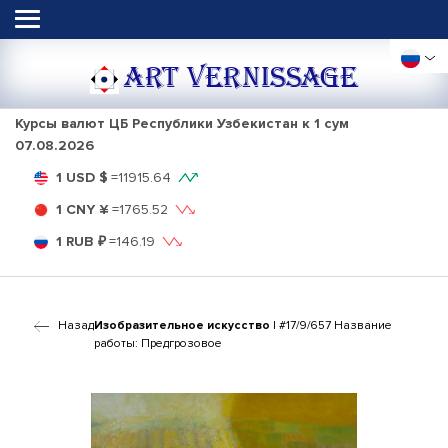
ART VERNISSAGE
Курсы валют ЦБ Республики Узбекистан к 1 сум
07.08.2026
1 USD $
=
11915.64
1 CNY ¥
=
1765.52
1 RUB ₽
=
146.19
Назад
Изобразительное искусство
| #17/9/657 Название
работы: Предгрозовое