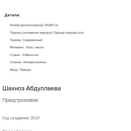
Детали:
Размер (длина/ширина): 130x83 см
Подпись (положение подписи): Правый нижный угол
Период : Современный
Mатериал : Холст, масло
Страна : Узбекистан
Течение : Импрессионизм
Жанр : Пейзаж
Шахноз Абдуллаева
Предгрозовое
Год создания:
2021