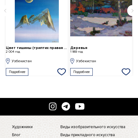
ь
Цвет тишины (триптих правая часть)
Деревья
С
2 004 год
1 969 год
2 
Узбекистан
Узбекистан
Подробнее
Подробнее
Художники
Виды изобразительного искусства
Блог
Виды прикладного искусства