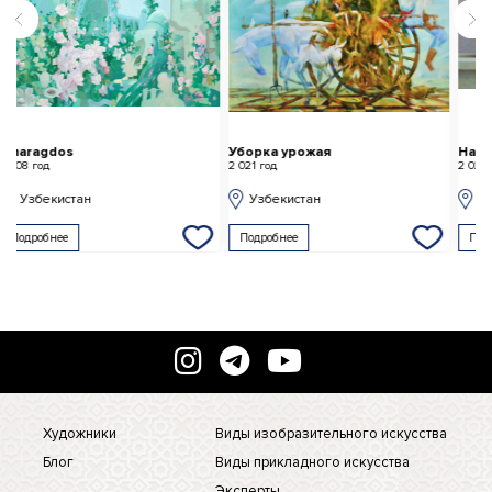
Уборка урожая
Натюрморт с гранатами
В
2 021 год
2 022 год
2 
Узбекистан
Узбекистан
Подробнее
Подробнее
Художники
Виды изобразительного искусства
Блог
Виды прикладного искусства
Эксперты