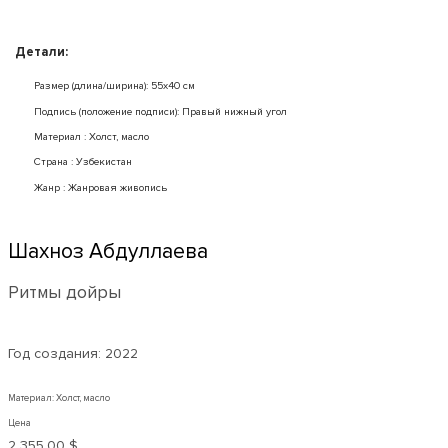
Детали:
Размер (длина/ширина): 55x40 см
Подпись (положение подписи): Правый нижный угол
Mатериал : Холст, масло
Страна : Узбекистан
Жанр : Жанровая живопись
Шахноз Абдуллаева
Ритмы дойры
Год создания:
2022
Материал: Холст, масло
Цена
2 355,00 $