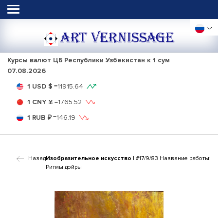
ART VERNISSAGE
Курсы валют ЦБ Республики Узбекистан к 1 сум
07.08.2026
1 USD $
=
11915.64
1 CNY ¥
=
1765.52
1 RUB ₽
=
146.19
Назад
Изобразительное искусство
| #17/9/83 Название работы:
Ритмы дойры