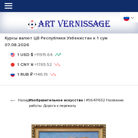
ART VERNISSAGE
Курсы валют ЦБ Республики Узбекистан к 1 сум
07.08.2026
1 USD $
=
11915.64
1 CNY ¥
=
1765.52
1 RUB ₽
=
146.19
Назад
Изобразительное искусство
| #56/47/652 Название
работы: Дорога к перевалу