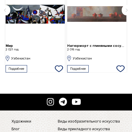
Мир
Натюрморт с глиняными сосудами
П
2 021 год
2 016 год
2 
Узбекистан
Узбекистан
Подробнее
Подробнее
Художники
Виды изобразительного искусства
Блог
Виды прикладного искусства