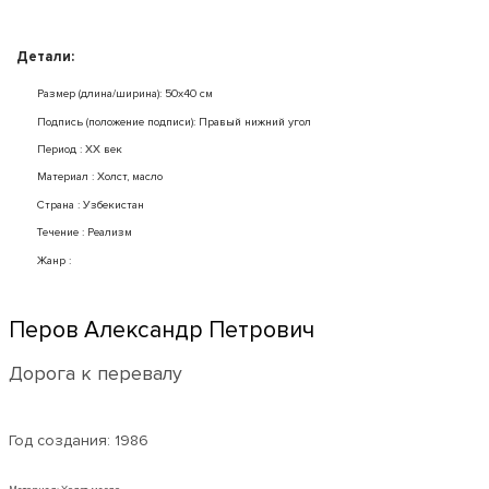
Детали:
Размер (длина/ширина): 50x40 см
Подпись (положение подписи): Правый нижний угол
Период : XX век
Mатериал : Холст, масло
Страна : Узбекистан
Течение : Реализм
Жанр :
Перов Александр Петрович
Дорога к перевалу
Год создания:
1986