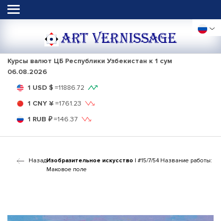
ART VERNISSAGE
Курсы валют ЦБ Республики Узбекистан к 1 сум
06.08.2026
1 USD $
=
11886.72
1 CNY ¥
=
1761.23
1 RUB ₽
=
146.37
Назад
Изобразительное искусство
| #15/7/54 Название работы:
Маковое поле