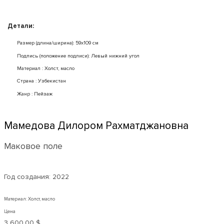
Детали:
Размер (длина/ширина): 59x109 см
Подпись (положение подписи): Левый нижний угол
Mатериал : Холст, масло
Страна : Узбекистан
Жанр : Пейзаж
Мамедова Дилором Рахматджановна
Маковое поле
Год создания:
2022
Материал: Холст, масло
Цена
3 600,00 $