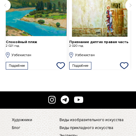
Признание диптих правая часть
Материнство
Т
2 020 год
2 018 год
2 
Узбекистан
Узбекистан
Подробнее
Подробнее
Художники
Виды изобразительного искусства
Блог
Виды прикладного искусства
Эксперты