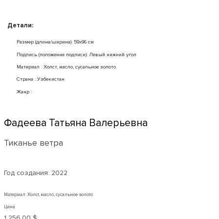
Детали:
Размер (длина/ширина): 59x96 см
Подпись (положение подписи): Левый нижний угол
Mатериал : Холст, масло, сусальное золото
Страна : Узбекистан
Жанр :
Фадеева Татьяна Валерьевна
Тиканье ветра
Год создания:
2022
Материал: Холст, масло, сусальное золото
Цена
1 256,00 $