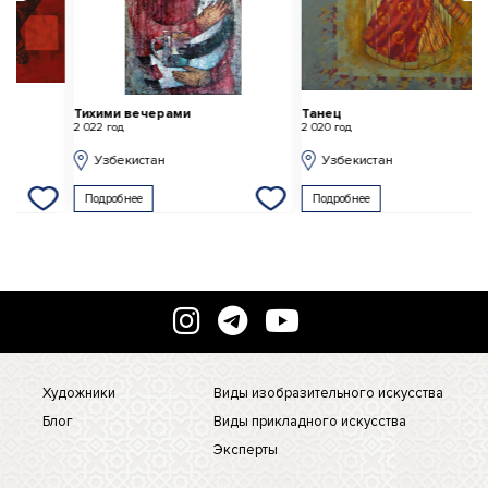
Тихими вечерами
Танец
Б
2 022 год
2 020 год
2 
Узбекистан
Узбекистан
Подробнее
Подробнее
Художники
Виды изобразительного искусства
Блог
Виды прикладного искусства
Эксперты