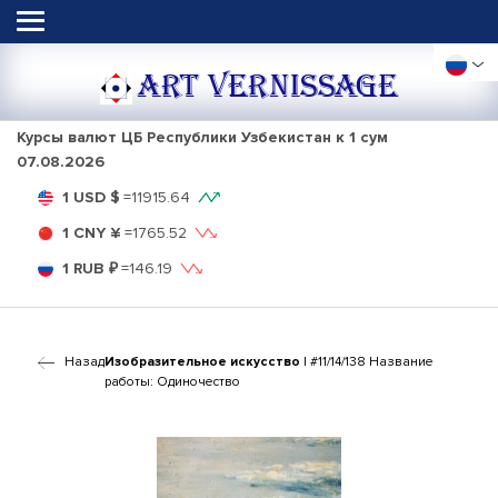
ART VERNISSAGE
Курсы валют ЦБ Республики Узбекистан к 1 сум
07.08.2026
1 USD $
=
11915.64
1 CNY ¥
=
1765.52
1 RUB ₽
=
146.19
Назад
Изобразительное искусство
| #11/14/138 Название
работы: Одиночество