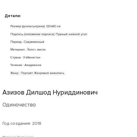
Детали:
Размер (длина/ширина): 120x60 см
Подпись (положение подписи): Правый нижний угол
Период : Современный
Mатериал : Холст, масло
Страна : Узбекистан
Течение : Академизм
Жанр : Портрет Жанровая живопись
Азизов Дилшод Нуриддинович
Одиночество
Год создания:
2018