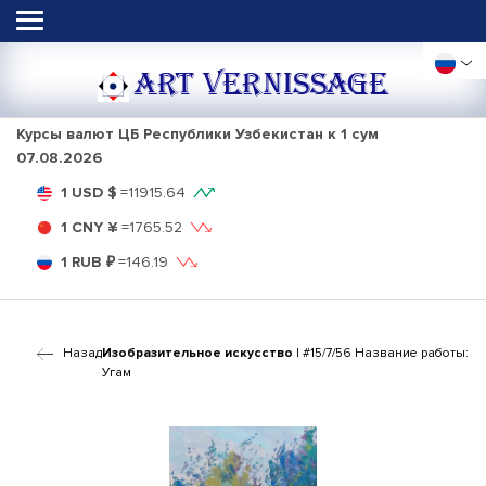
ART VERNISSAGE
Курсы валют ЦБ Республики Узбекистан к 1 сум
07.08.2026
1 USD $
=
11915.64
1 CNY ¥
=
1765.52
1 RUB ₽
=
146.19
Назад
Изобразительное искусство
| #15/7/56 Название работы:
Угам