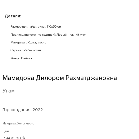
Детали:
Размер (длина/ширина): 110x50 см
Подпись (положение подписи): Левый нижний угол
Mатериал : Холст, масло
Страна : Узбекистан
Жанр : Пейзаж
Мамедова Дилором Рахматджановна
Угам
Год создания:
2022
Материал: Холст, масло
Цена
2 400,00 $