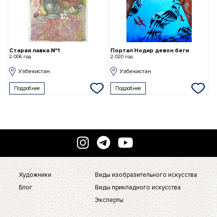
Старая лавка №1
Портал Нодир девон беги
К
2 006 год
2 020 год
2 
Узбекистан
Узбекистан
Подробнее
Подробнее
Художники
Виды изобразительного искусства
Блог
Виды прикладного искусства
Эксперты