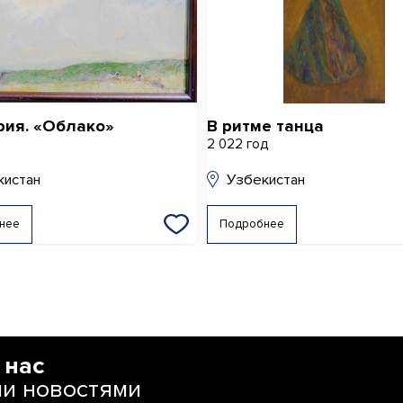
рия. «Облако»
В ритме танца
д
2 022 год
кистан
Узбекистан
нее
Подробнее
 нас
ми новостями