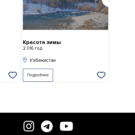
Красота зимы
Спокой
2 016 год
2 021 год
Узбекистан
Узбеки
Подробнее
Подробне