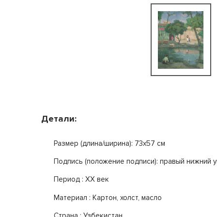
Детали:
Размер (длина/ширина): 73x57 см
Подпись (положение подписи): правый нижний у
Период : XX век
Mатериал : Картон, холст, масло
Страна : Узбекистан