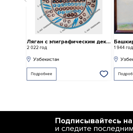
Ляган с эпиграфическим декором.
Башки
2 022 год
1 944 го
Узбекистан
Узбе
Подробнее
Подроб
Подписывайтесь на
и следите последни