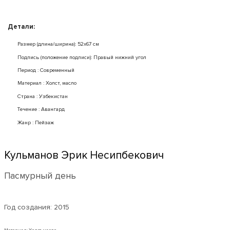
Детали:
Размер (длина/ширина): 52x67 см
Подпись (положение подписи): Правый нижний угол
Период : Современный
Mатериал : Холст, масло
Страна : Узбекистан
Течение : Авангард
Жанр : Пейзаж
Кульманов Эрик Несипбекович
Пасмурный день
Год создания:
2015