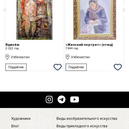
Вдвоём
«Женский портрет» (этюд)
В
2 022 год
1 944 год
2 
Узбекистан
Узбекистан
Подробнее
Подробнее
Художники
Виды изобразительного искусства
Блог
Виды прикладного искусства