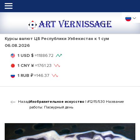
ART VERNISSAGE
Курсы валют ЦБ Республики Узбекистан к 1 сум
06.08.2026
1 USD $
=
11886.72
1 CNY ¥
=
1761.23
1 RUB ₽
=
146.37
Назад
Изобразительное искусство
| #12/15/530 Название
работы: Пасмурный день