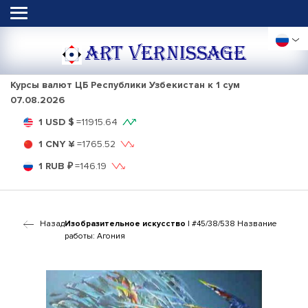
ART VERNISSAGE
Курсы валют ЦБ Республики Узбекистан к 1 сум
07.08.2026
1 USD $
=
11915.64
1 CNY ¥
=
1765.52
1 RUB ₽
=
146.19
Назад
Изобразительное искусство
| #45/38/538 Название
работы: Агония