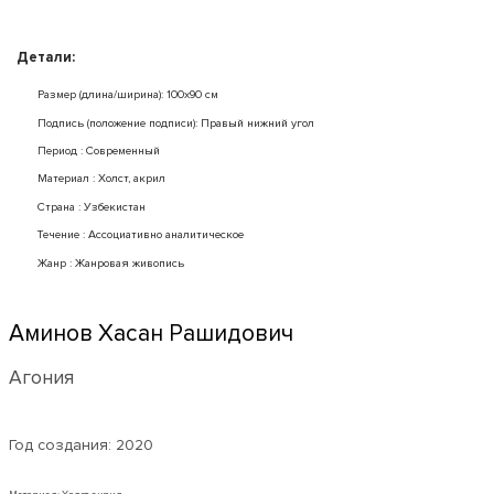
Детали:
Размер (длина/ширина): 100x90 см
Подпись (положение подписи): Правый нижний угол
Период : Современный
Mатериал : Холст, акрил
Страна : Узбекистан
Течение : Ассоциативно аналитическое
Жанр : Жанровая живопись
Аминов Хасан Рашидович
Агония
Год создания:
2020