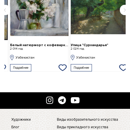
Белый натюрморт с кофеваркой
Улица "Сурхандарья"
2 014 год
2 024 год
2 
Узбекистан
Узбекистан
Подробнее
Подробнее
Художники
Виды изобразительного искусства
Блог
Виды прикладного искусства