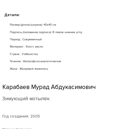
Детали:
Размер (длина/ширина): 40x40 см
Подпись (положение подписи): В левом нижнем углу
Период : Современный
Mатериал : Холст, масло
Страна : Узбекистан
Течение : Философско-аналитическое
Жанр : Жанровая живопись
Карабаев Мурад Абдукасимович
Зимующий мотылёк
Год создания:
2005