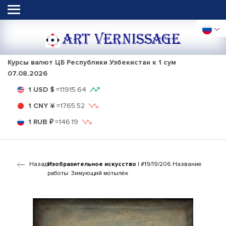
ART VERNISSAGE
Курсы валют ЦБ Республики Узбекистан к 1 сум
07.08.2026
1 USD $
=
11915.64
1 CNY ¥
=
1765.52
1 RUB ₽
=
146.19
Назад
Изобразительное искусство
| #19/19/206 Название
работы: Зимующий мотылёк