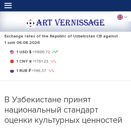
ART VERNISSAGE
Exchange rates of the Republic of Uzbekistan CB against
1 sum
06.08.2026
1 USD $
=
11886.72
1 CNY ¥
=
1761.23
1 RUB ₽
=
146.37
В Узбекистане принят
национальный стандарт
оценки культурных ценностей