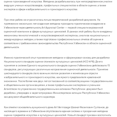
оценки произведений искусства. Методика разрабатывалась при непосредственном участии
ведущих ученых-искусствоведов, профильных специалистов в области оценки, а также
экспертов в сфере изобразительного и прикладного искусства.
При этом работа не ограничилась только теоретической разработкой документа. На
протяжении нескольких лет созданная методика проходила практическое внедрение в
Узбекистане через деятельность Art Appraisal Center — первой специализированной
оценочной компании в сфере культурных ценностей. В рамках этой работы были внедрены
механизмы технологической и искусствоведческой экспертизы, анализа национальных и
международных методик, а также подготовки профессиональных отчетов об оценке в
соответствии с требованиями законодательства Республики Узбекистан в области оценочной
деятельности.
Именно практический опыт применения методики и сформировал основу для разработки
Национального стандарта оценки стоимости культурных ценностей (НСО №16). До его
принятия в системе Единого национального стандарта оценки Узбекистана действовало 15
стандартов, регулирующих различные направления оценочной деятельности. Принятие
шестнадцатого стандарта стало важным этапом развития и монетизации отрасли
изобразительного и прикладного искусства, как яркого представителя креативной
экономики. После более чем двух лет согласований со соответствующими государственными
и общественными организациями, а также профильными экспертами и учеными
Агентством по управлению государственными активами Республики документ был
доработан, утвержден и зарегистрирован Министерством юстиции Республики Узбекистан
как документ общеобязательного характера.
Как отметил основатель аукционного дома Art Vernissage Шавкат Фазилович Султанов, до
настоящего времени в Узбекистане отсутствовала единая система и прозрачная методика
оценки предметов искусства и культурных ценностей. Новый стандарт призван восполнить