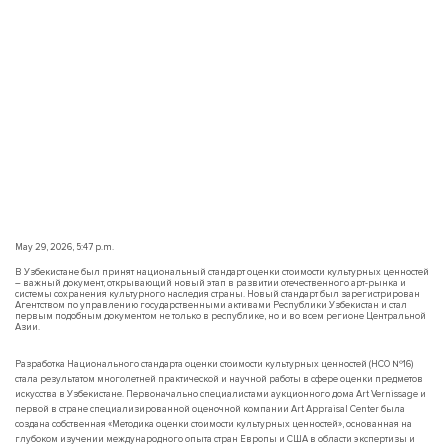
May 29, 2026, 5:47 p.m.
В Узбекистане был принят национальный стандарт оценки стоимости культурных ценностей
– важный документ, открывающий новый этап в развитии отечественного арт-рынка и
системы сохранения культурного наследия страны. Новый стандарт был зарегистрирован
Агентством по управлению государственными активами Республики Узбекистан и стал
первым подобным документом не только в республике, но и во всем регионе Центральной
Азии.
Разработка Национального стандарта оценки стоимости культурных ценностей (НСО №16)
стала результатом многолетней практической и научной работы в сфере оценки предметов
искусства в Узбекистане. Первоначально специалистами аукционного дома Art Vernissage и
первой в стране специализированной оценочной компании Art Appraisal Center была
создана собственная «Методика оценки стоимости культурных ценностей», основанная на
глубоком изучении международного опыта стран Европы и США в области экспертизы и