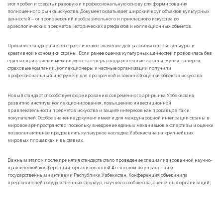
этот пробел и создать правовую и профессиональную основу для формирования
полноценного рынка искусства. Документ охватывает широкий круг объектов культурных
ценностей – от произведений изобразительного и прикладного искусства до
археологических предметов, исторических артефактов и коллекционных объектов.
Принятие стандарта имеет стратегическое значение для развития сферы культуры и
креативной экономики страны. Если ранее оценка культурных ценностей проводилась без
единых критериев и механизмов, то теперь государственные органы, музеи, галереи,
страховые компании, коллекционеры и частные организации получили
профессиональный инструмент для прозрачной и законной оценки объектов искусства.
Новый стандарт способствует формированию современного арт-рынка Узбекистана,
развитию института коллекционирования, повышению инвестиционной
привлекательности предметов искусства и защите интересов как продавцов, так и
покупателей. Особое значение документ имеет и для международной интеграции страны в
мировое арт-пространство, поскольку внедрение единых механизмов экспертизы и оценки
позволит активнее представлять культурное наследие Узбекистана на крупнейших
мировых площадках и выставках.
Важным этапом после принятия стандарта стало проведение специализированной научно-
практической конференции, организованной Агентством по управлению
государственными активами Республики Узбекистан. Конференция объединила
представителей государственных структур, научного сообщества, оценочных организаций,
искусствоведов, экспертов в области культурного наследия и профессиональных участников
арт-рынка.
Мероприятие стало важной площадкой для обсуждения практического применения нового